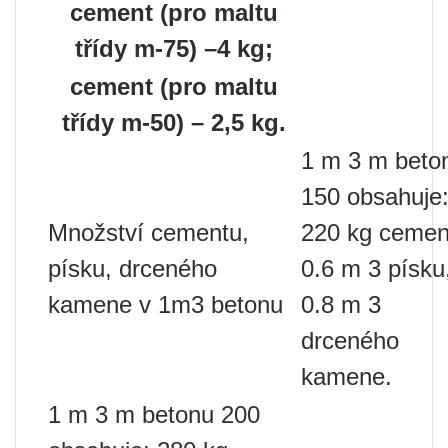
cement (pro maltu
třídy m-75) –4 kg;
cement (pro maltu
třídy m-50) – 2,5 kg.
1 m 3 m beto
150 obsahuje
Množství cementu,
220 kg cemen
písku, drceného
0.6 m 3 písku
kamene v 1m3 betonu
0.8 m 3
drceného
kamene.
1 m 3 m betonu 200