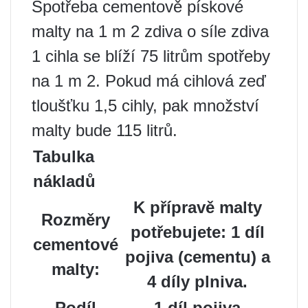
Spotřeba cementově pískové
malty na 1 m 2 zdiva o síle zdiva
1 cihla se blíží 75 litrům spotřeby
na 1 m 2. Pokud má cihlová zeď
tloušťku 1,5 cihly, pak množství
malty bude 115 litrů.
Tabulka
nákladů
K přípravě malty
Rozměry
potřebujete: 1 díl
cementové
pojiva (cementu) a
malty:
4 díly plniva.
Podíl
1 díl pojiva