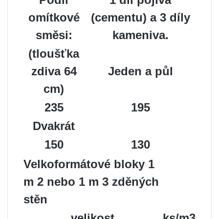
omítkové
(cementu) a 3 díly
směsi:
kameniva.
(tloušťka
zdiva 64
Jeden a půl
cm)
235
195
Dvakrát
150
130
Velkoformátové bloky 1
m 2 nebo 1 m 3 zděných
stěn
velikost
ks/m3