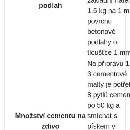
základní nátěr
podlah
1.5 kg na 1 m
povrchu
betonové
podlahy o
tloušťce 1 mm
Na přípravu 
3 cementové
malty je potř
8 pytlů cemen
po 50 kg a
Množství cementu na
smíchat s
zdivo
pískem v