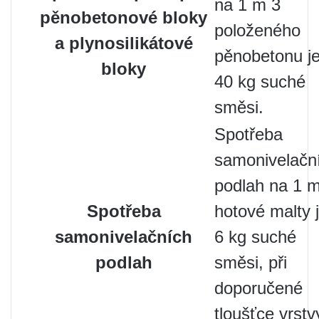
na 1 m 3
pěnobetonové bloky
položeného
a plynosilikátové
pěnobetonu j
bloky
40 kg suché
směsi.
Spotřeba
samonivelačn
podlah na 1 
Spotřeba
hotové malty 
samonivelačních
6 kg suché
podlah
směsi, při
doporučené
tloušťce vrstv