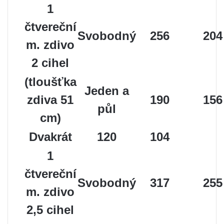
1
čtvereční
Svobodný
256
204
m. zdivo
2 cihel
(tloušťka
Jeden a
zdiva 51
190
156
půl
cm)
Dvakrát
120
104
1
čtvereční
Svobodný
317
255
m. zdivo
2,5 cihel