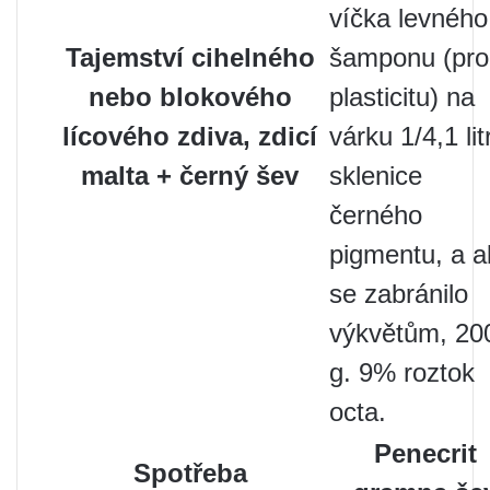
víčka levného
Tajemství cihelného
šamponu (pro
nebo blokového
plasticitu) na
lícového zdiva, zdicí
várku 1/4,1 lit
malta + černý šev
sklenice
černého
pigmentu, a a
se zabránilo
výkvětům, 20
g. 9% roztok
octa.
Penecrit
Spotřeba