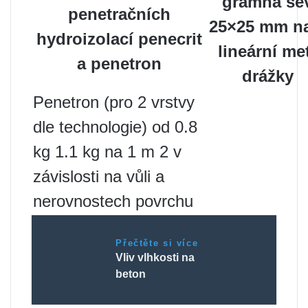
gramna še
penetračních
25×25 mm na
hydroizolací penecrit
lineární me
a penetron
drážky
Penetron (pro 2 vrstvy
dle technologie) od 0.8
kg 1.1 kg na 1 m 2 v
závislosti na vůli a
nerovnostech povrchu
Přečtěte si více
Vliv vlhkosti na
beton