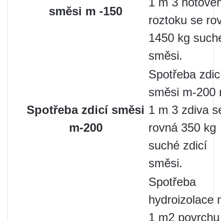
1 m 3 hotové
směsi m -150
roztoku se ro
1450 kg such
směsi.
Spotřeba zdic
směsi m-200 
Spotřeba zdicí směsi
1 m 3 zdiva s
m-200
rovná 350 kg
suché zdicí
směsi.
Spotřeba
hydroizolace 
1 m2 povrchu