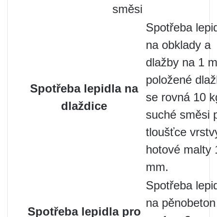
směsi
Spotřeba lepi
na obklady a
dlažby na 1 
položené dla
Spotřeba lepidla na
se rovná 10 k
dlaždice
suché směsi p
tloušťce vrstv
hotové malty 
mm.
Spotřeba lepi
na pěnobeton
Spotřeba lepidla pro