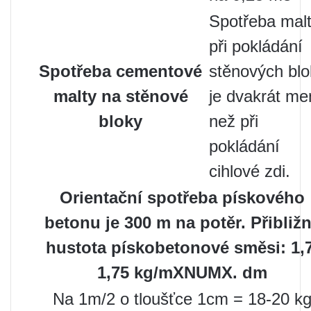
Spotřeba mal
při pokládání
Spotřeba cementové
stěnových bl
malty na stěnové
je dvakrát me
bloky
než při
pokládání
cihlové zdi.
Orientační spotřeba pískového
betonu je 300 m na potěr. Přibliž
hustota pískobetonové směsi: 1,7
1,75 kg/mXNUMX. dm
Na 1m/2 o tloušťce 1cm = 18-20 k