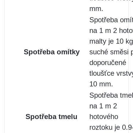
mm.
Spotřeba omí
na 1 m 2 hot
malty je 10 kg
Spotřeba omítky
suché směsi p
doporučené
tloušťce vrstv
10 mm.
Spotřeba tme
na 1 m 2
Spotřeba tmelu
hotového
roztoku je 0.9