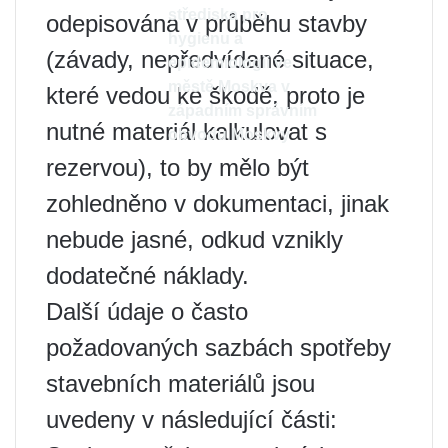
střediska pro
odepisována v průběhu stavby
hygienu a
(závady, nepředvídané situace,
epidemiologii ve
městě Moskva v
které vedou ke škodě, proto je
západním správním
nutné materiál kalkulovat s
obvodu Moskvy
rezervou), to by mělo být
zohledněno v dokumentaci, jinak
nebude jasné, odkud vznikly
dodatečné náklady.
Další údaje o často
požadovaných sazbách spotřeby
stavebních materiálů jsou
uvedeny v následující části: