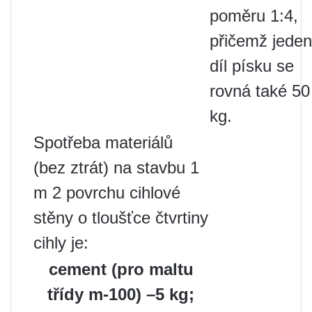
poměru 1:4,
přičemž jeden
díl písku se
rovná také 50
kg.
Spotřeba materiálů
(bez ztrát) na stavbu 1
m 2 povrchu cihlové
stěny o tloušťce čtvrtiny
cihly je:
cement (pro maltu
třídy m-100) –5 kg;