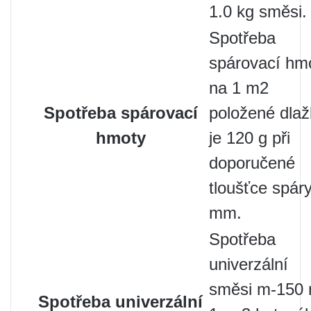
1.0 kg směsi.
Spotřeba
spárovací hm
na 1 m2
Spotřeba spárovací
položené dla
hmoty
je 120 g při
doporučené
tloušťce spár
mm.
Spotřeba
univerzální
směsi m-150 
Spotřeba univerzální