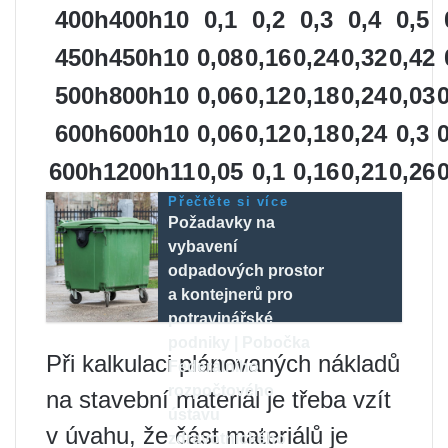
400h400h10
0,1
0,2
0,3
0,4
0,5
450h450h10
0,08
0,16
0,24
0,32
0,42
500h800h10
0,06
0,12
0,18
0,24
0,03
600h600h10
0,06
0,12
0,18
0,24
0,3
600h1200h11
0,05
0,1
0,16
0,21
0,26
Přečtěte si více
Požadavky na
vybavení
odpadových prostor
a kontejnerů pro
potravinářské
podniky | Pobočka
Při kalkulaci plánovaných nákladů
Federálního
rozpočtového
na stavební materiál je třeba vzít
ústavu
v úvahu, že část materiálů je
zdravotnického