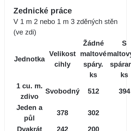
Zednické práce
V 1 m 2 nebo 1 m 3 zděných stěn
(ve zdi)
Žádné
S
Velikost
maltové
maltov
Jednotka
cihly
spáry.
spára
ks
ks
1 cu. m.
Svobodný
512
394
zdivo
Jeden a
378
302
půl
Dvakrát
242
200