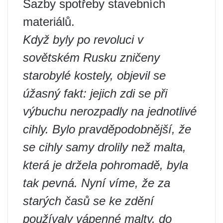
Sazby spotřeby stavebních
materiálů.
Když byly po revoluci v
sovětském Rusku zničeny
starobylé kostely, objevil se
úžasný fakt: jejich zdi se při
výbuchu nerozpadly na jednotlivé
cihly. Bylo pravděpodobnější, že
se cihly samy drolily než malta,
která je držela pohromadě, byla
tak pevná. Nyní víme, že za
starých časů se ke zdění
používaly vápenné malty, do