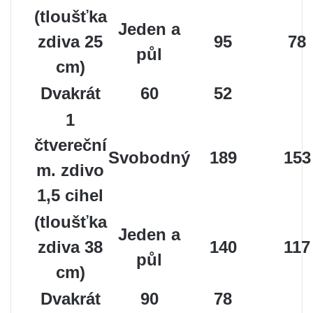
(tloušťka
Jeden a
zdiva 25
95
78
půl
cm)
Dvakrát
60
52
1
čtvereční
Svobodný
189
153
m. zdivo
1,5 cihel
(tloušťka
Jeden a
zdiva 38
140
117
půl
cm)
Dvakrát
90
78