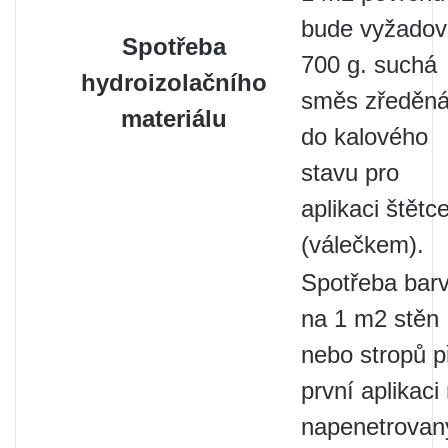
bude vyžadov
Spotřeba
700 g. suchá
hydroizolačního
směs zředěn
materiálu
do kalového
stavu pro
aplikaci štět
(válečkem).
Spotřeba bar
na 1 m2 stěn
nebo stropů p
první aplikaci
napenetrovan