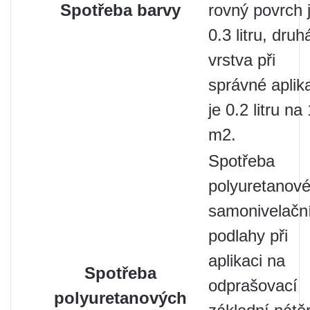
Spotřeba barvy
rovný povrch 
0.3 litru, druh
vrstva při
správné aplik
je 0.2 litru na 
m2.
Spotřeba
polyuretanov
samonivelačn
podlahy při
aplikaci na
Spotřeba
odprašovací
polyuretanových