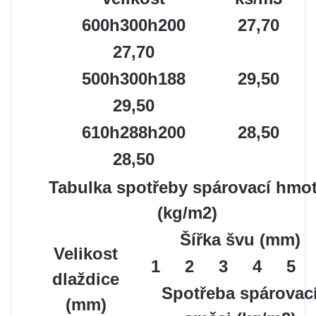
600h300h200
27,70
27,70
500h300h188
29,50
29,50
610h288h200
28,50
28,50
Tabulka spotřeby spárovací hmo
(kg/m2)
Šířka švu (mm)
Velikost
1
2
3
4
5
dlaždice
Spotřeba spárovac
(mm)