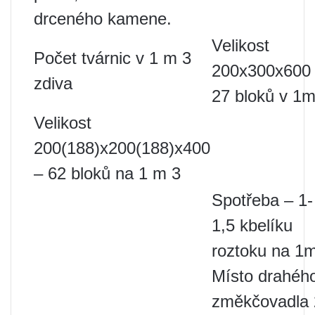
drceného kamene.
Velikost
Počet tvárnic v 1 m 3
200x300x600
zdiva
27 bloků v 1m
Velikost
200(188)x200(188)x400
– 62 bloků na 1 m 3
Spotřeba – 1-
1,5 kbelíku
roztoku na 1
Místo drahéh
změkčovadla 