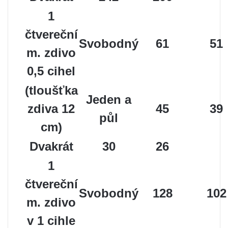
1
čtvereční
Svobodný
61
51
m. zdivo
0,5 cihel
(tloušťka
Jeden a
zdiva 12
45
39
půl
cm)
Dvakrát
30
26
1
čtvereční
Svobodný
128
102
m. zdivo
v 1 cihle