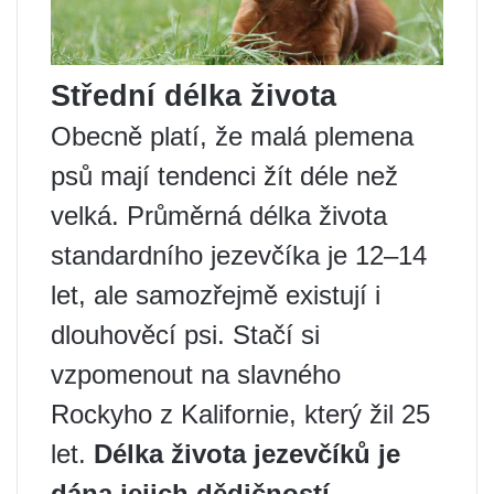
Střední délka života
Obecně platí, že malá plemena
psů mají tendenci žít déle než
velká. Průměrná délka života
standardního jezevčíka je 12–14
let, ale samozřejmě existují i ​​
dlouhověcí psi. Stačí si
vzpomenout na slavného
Rockyho z Kalifornie, který žil 25
let.
Délka života jezevčíků je
dána jejich dědičností,