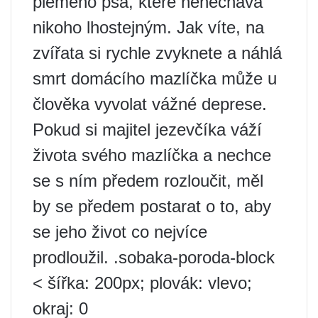
plemeno psa, které nenechává
nikoho lhostejným. Jak víte, na
zvířata si rychle zvyknete a náhlá
smrt domácího mazlíčka může u
člověka vyvolat vážné deprese.
Pokud si majitel jezevčíka váží
života svého mazlíčka a nechce
se s ním předem rozloučit, měl
by se předem postarat o to, aby
se jeho život co nejvíce
prodloužil. .sobaka-poroda-block
< šířka: 200px; plovák: vlevo;
okraj: 0