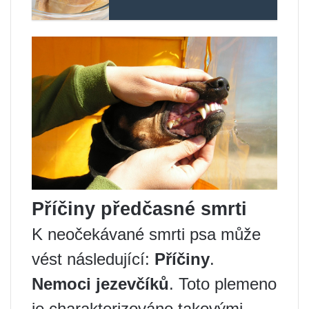
Příčiny předčasné smrti
K neočekávané smrti psa může
vést následující:
Příčiny
.
Nemoci jezevčíků
. Toto plemeno
je charakterizováno takovými