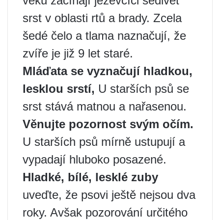
věku začínají jezevčíci šedivět
srst v oblasti rtů a brady. Zcela
šedé čelo a tlama naznačují, že
zvíře je již 9 let staré.
Mláďata se vyznačují hladkou,
lesklou srstí,
U starších psů se
srst stává matnou a nařasenou.
Věnujte pozornost svým očím.
U starších psů mírně ustupují a
vypadají hluboko posazené.
Hladké, bílé, lesklé zuby
uveďte, že psovi ještě nejsou dva
roky. Avšak pozorování určitého