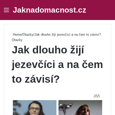
Jaknadomacnost.cz
Menu
Se
Home
/
Otazky
/
Jak dlouho žijí jezevčíci a na čem to závisí?
Otazky
Jak dlouho žijí
jezevčíci a na čem
to závisí?