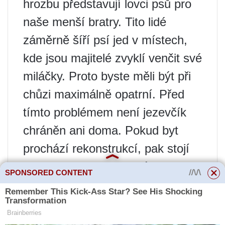
hrozbu představují lovci psů pro
naše menší bratry. Tito lidé
záměrně šíří psí jed v místech,
kde jsou majitelé zvyklí venčit své
miláčky. Proto byste měli být při
chůzi maximálně opatrní. Před
tímto problémem není jezevčík
chráněn ani doma. Pokud byt
prochází rekonstrukcí, pak stojí
za to izolovat psa od nádob se
SPONSORED CONTENT
stavebními kapalinami.