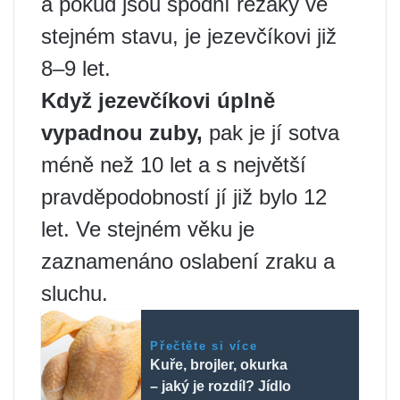
a pokud jsou spodní řezáky ve
stejném stavu, je jezevčíkovi již
8–9 let.
Když jezevčíkovi úplně
vypadnou zuby,
pak je jí sotva
méně než 10 let a s největší
pravděpodobností jí již bylo 12
let. Ve stejném věku je
zaznamenáno oslabení zraku a
sluchu.
Přečtěte si více
Kuře, brojler, okurka
– jaký je rozdíl? Jídlo