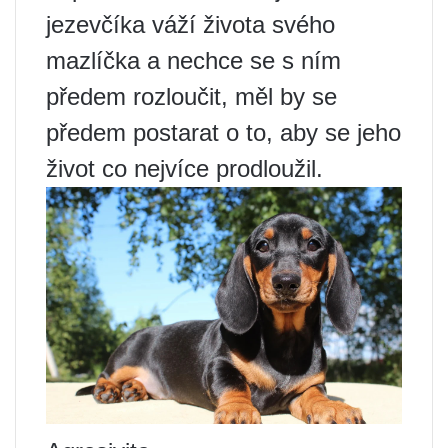
jezevčíka váží života svého
mazlíčka a nechce se s ním
předem rozloučit, měl by se
předem postarat o to, aby se jeho
život co nejvíce prodloužil.