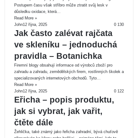
Postupem času však stříbro může ztratit svůj lesk v
důsledku oxidace, která…
Read More »
John
12 října, 2025
0
130
Jak často zalévat rajčata
ve skleníku – jednoduchá
pravidla – Botanichka
Firemní blogy obsahují informace od výrobců zboží pro
zahradu a zahradu, zemědělských firem, rostlinných školek a
specializovaných internetových obchodů. Tyto…
Read More »
John
12 října, 2025
0
122
Eřicha – popis produktu,
jak si vybrat, jak vařit,
čtěte dále
Žehlička, také známý jako řeřicha zahradní, bývá chuťově