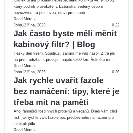
Článek uvádí příklady nebezpečného konfliktu ve felinologii,
který podnítí provokatér z Estonska, vedený osobní
nevraživostí a pomluvou, staví proti sobě…
Read More »
John
12 října, 2025
0
22
Jak často byste měli měnit
kabinový filtr? | Blog
Hezký den všem. Soudruzi, zajímá mě váš názor. Zítra jdu
na první údržbu, k prodejci, najeto 6200 km. Řekněte mi…
Read More »
John
12 října, 2025
0
26
Jak rychle uvařit fazole
bez namáčení: tipy, které je
třeba mít na paměti
Ahoj fanoušci rostlinných proteinů a veganů. Dnes vám chci
říct, jak rychle vařit fazole bez předběžného namáčení pro
jakékoli jídlo.…
Read More »