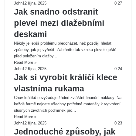
John
12 října, 2025
0
27
Jak snadno odstranit
plevel mezi dlažebními
deskami
Někdy je lepší problému předcházet, než později hledat
způsoby, jak jej vyřešit. Zabráníte tak vzniku plevele ještě
před položením dlažby.…
Read More »
John
12 října, 2025
0
24
Jak si vyrobit králíčí klece
vlastníma rukama
Chov králíků nevyžaduje žádné zvláštní finanční náklady. Na
každé farmě najdete všechny potřebné materiály k vytvoření
slušných životních podmínek pro…
Read More »
John
12 října, 2025
0
23
Jednoduché způsoby, jak