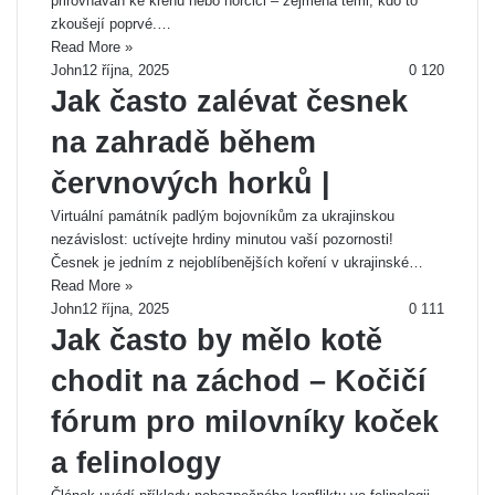
přirovnáván ke křenu nebo hořčici – zejména těmi, kdo to
zkoušejí poprvé.…
Read More »
John
12 října, 2025
0
120
Jak často zalévat česnek
na zahradě během
červnových horků |
Virtuální památník padlým bojovníkům za ukrajinskou
nezávislost: uctívejte hrdiny minutou vaší pozornosti!
Česnek je jedním z nejoblíbenějších koření v ukrajinské…
Read More »
John
12 října, 2025
0
111
Jak často by mělo kotě
chodit na záchod – Kočičí
fórum pro milovníky koček
a felinology