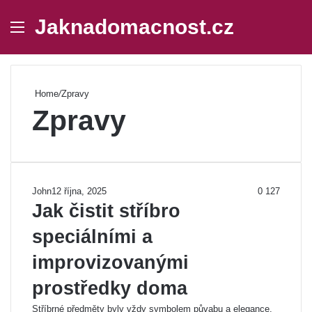
Jaknadomacnost.cz
Menu
Se
Home
/
Zpravy
Zpravy
John
12 října, 2025
0
127
Jak čistit stříbro
speciálními a
improvizovanými
prostředky doma
Stříbrné předměty byly vždy symbolem půvabu a elegance.