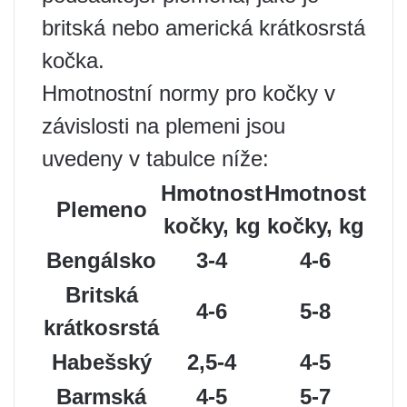
britská nebo americká krátkosrstá
kočka.
Hmotnostní normy pro kočky v
závislosti na plemeni jsou
uvedeny v tabulce níže:
Hmotnost
Hmotnost
Plemeno
kočky, kg
kočky, kg
Bengálsko
3-4
4-6
Britská
4-6
5-8
krátkosrstá
Habešský
2,5-4
4-5
Barmská
4-5
5-7