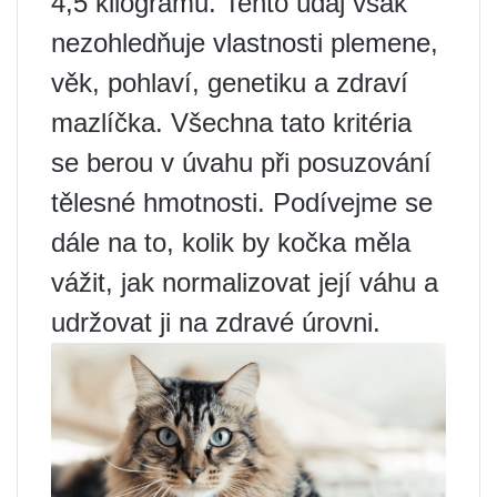
4,5 kilogramů. Tento údaj však
nezohledňuje vlastnosti plemene,
věk, pohlaví, genetiku a zdraví
mazlíčka. Všechna tato kritéria
se berou v úvahu při posuzování
tělesné hmotnosti. Podívejme se
dále na to, kolik by kočka měla
vážit, jak normalizovat její váhu a
udržovat ji na zdravé úrovni.