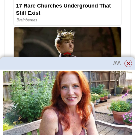
Přečtěte si více
10 plevelů, které
musíte znát „od