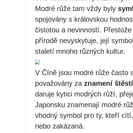
Modré růže tam vždy byly
symb
spojovány s královskou hodnost
čistotou a nevinností. Přestož
přírodě nevyskytuje, její symb
staletí mnoho různých kultur.
V Číně jsou modré růže často 
považovány za
znamení štěstí
daruje kytici modrých růží, přej
Japonsku znamenají modré růže
vhodný symbol pro ty, kteří cítí
nebo zakázaná.