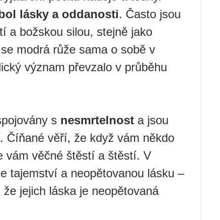
ol lásky a oddanosti
. Často jsou
í a božskou silou, stejně jako
e se modrá růže sama o sobě v
olický význam převzalo v průběhu
spojovány s
nesmrtelnost
a jsou
. Číňané věří, že když vám někdo
e vám věčné štěstí a štěstí. V
 tajemství a neopětovanou lásku –
, že jejich láska je neopětovaná