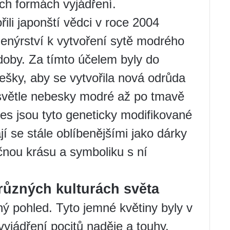
ích formách vyjádření.
ili japonští vědci v roce 2004
enýrství k vytvoření sytě modrého
doby. Za tímto účelem byly do
ešky, aby se vytvořila nová odrůda
světle nebesky modré až po tmavě
es jsou tyto geneticky modifikované
jí se stále oblíbenějšími jako dárky
čnou krásu a symboliku s ní
různých kulturách světa
ý pohled. Tyto jemné květiny byly v
 vyjádření pocitů naděje a touhy.