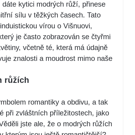
 dáte kytici modrých růží, přinese
nitřní sílu v těžkých časech. Tato
induistickou vírou o Višnuovi,
který je často zobrazován se čtyřmi
větiny, včetně té, která má údajně
uje znalosti a moudrost mimo naše
h růžích
mbolem romantiky a obdivu, a tak
é při zvláštních příležitostech, jako
 Věděli jste ale, že o modrých růžích
ky kterým jsou ještě romantičtější?