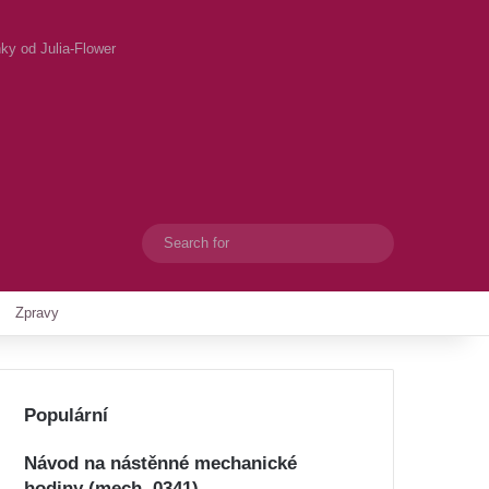
ky od Julia-Flower
Search
Switch skin
for
Zpravy
Populární
Návod na nástěnné mechanické
hodiny (mech. 0341)