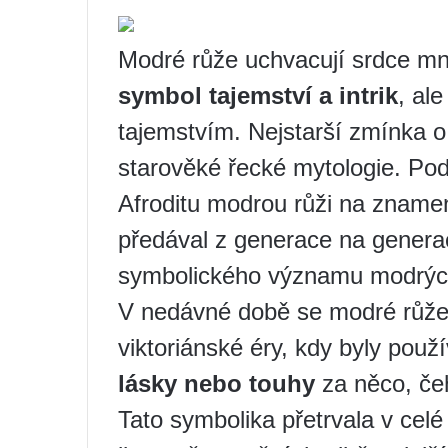
Modré růže uchvacují srdce mno
symbol tajemství a intrik
, ale
tajemstvím. Nejstarší zmínka 
starověké řecké mytologie. Pod
Afroditu modrou růži na znamen
předával z generace na generac
symbolického významu modrých
V nedávné době se modré růže
viktoriánské éry, kdy byly použ
lásky nebo touhy
za něco, če
Tato symbolika přetrvala v celé 