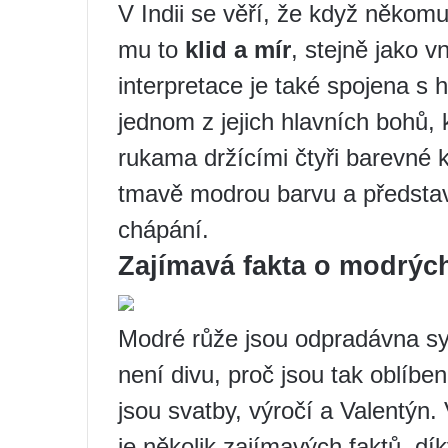
V Indii se věří, že když někomu
mu to
klid a mír
, stejně jako v
interpretace je také spojena s h
jednom z jejich hlavních bohů, 
rukama držícími čtyři barevné k
tmavě modrou barvu a představ
chápání.
Zajímavá fakta o modrýc
Modré růže jsou odpradávna sy
není divu, proč jsou tak oblíben
jsou svatby, výročí a Valentýn.
je několik zajímavých faktů, dí