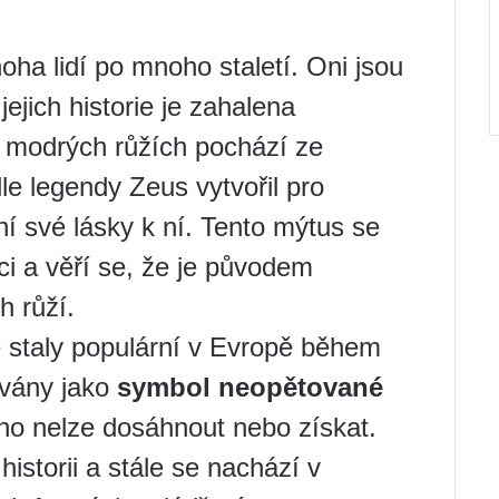
ha lidí po mnoho staletí. Oni jsou
 jejich historie je zahalena
o modrých růžích pochází ze
le legendy Zeus vytvořil pro
í své lásky k ní. Tento mýtus se
i a věří se, že je původem
 růží.
 staly populární v Evropě během
ívány jako
symbol neopětované
ho nelze dosáhnout nebo získat.
historii a stále se nachází v