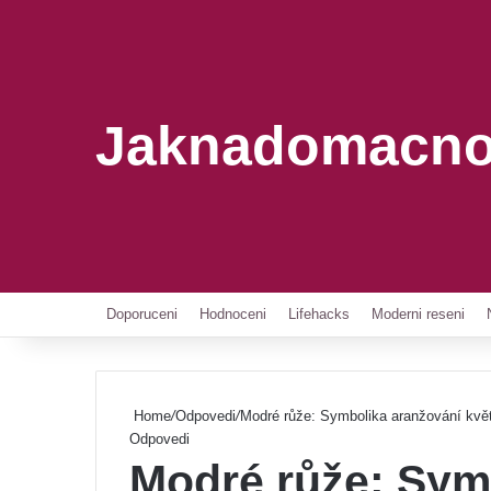
Jaknadomacno
Doporuceni
Hodnoceni
Lifehacks
Moderni reseni
Home
/
Odpovedi
/
Modré růže: Symbolika aranžování květi
Odpovedi
Modré růže: Sym