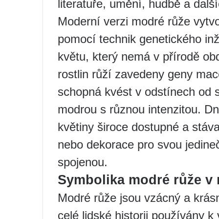
literatuře, umění, hudbě a dalš
Moderní verzi modré růže vytvoř
pomocí technik genetického inž
květu, který nemá v přírodě ob
rostlin růží zavedeny geny mac
schopná kvést v odstínech od 
modrou s různou intenzitou. Dn
květiny široce dostupné a stáva
nebo dekorace pro svou jedine
spojenou.
Symbolika modré růže v 
Modré růže jsou vzácný a krásn
celé lidské historii používány k