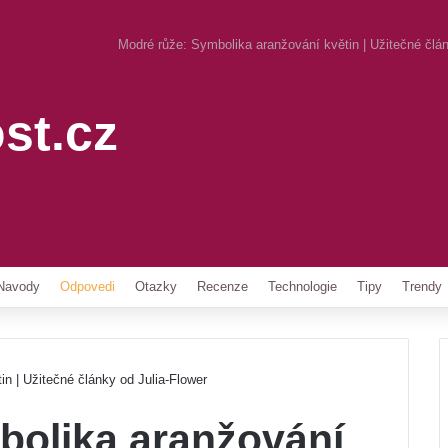
Modré růže: Symbolika aranžování květin | Užitečné člán
st.cz
Pinterest
Navody
Odpovedi
Otazky
Recenze
Technologie
Tipy
Trendy
n | Užitečné články od Julia-Flower
bolika aranžování