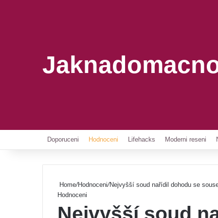
Jaknadomacno
Doporuceni
Hodnoceni
Lifehacks
Moderni reseni
Home
/
Hodnoceni
/
Nejvyšší soud nařídil dohodu se souse
Hodnoceni
Nejvyšší soud na