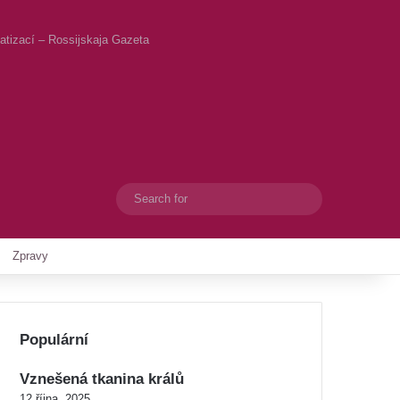
matizací – Rossijskaja Gazeta
Search
Switch skin
for
Zpravy
Populární
Vznešená tkanina králů
12 října, 2025