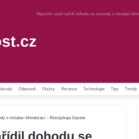
Nejvyšší soud nařídil dohodu se sousedy o instalaci kli
st.cz
Pinterest
Navody
Odpovedi
Otazky
Recenze
Technologie
Tipy
Trendy
dy o instalaci klimatizací – Rossijskaja Gazeta
řídil dohodu se