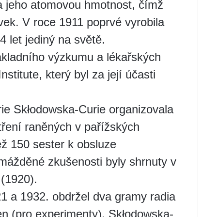
la jeho atomovou hmotnost, čímž
vek. V roce 1911 poprvé vyrobila
4 let jediný na světě.
ákladního výzkumu a lékařských
nstitute, který byl za její účasti
ie Skłodowska-Curie organizovala
tření raněných v pařížských
ež 150 sester k obsluze
omážděné zkušenosti byly shrnuty v
 (1920).
 a 1932. obdržel dva gramy radia
n (pro experimenty). Skłodowska-