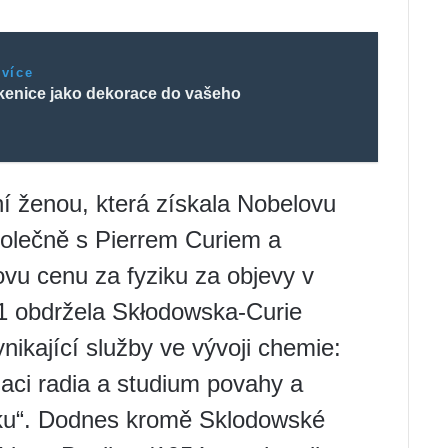
 více
enice jako dekorace do vašeho
í ženou, která získala Nobelovu
polečně s Pierrem Curiem a
u cenu za fyziku za objevy v
911 obdržela Skłodowska-Curie
nikající služby ve vývoji chemie:
olaci radia a studium povahy a
vku“. Dodnes kromě Sklodowské