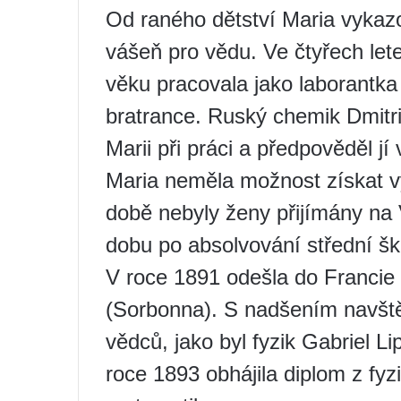
Od raného dětství Maria vykaz
vášeň pro vědu. Ve čtyřech let
věku pracovala jako laborantka
bratrance. Ruský chemik Dmitrij
Marii při práci a předpověděl j
Maria neměla možnost získat vy
době nebyly ženy přijímány na 
dobu po absolvování střední šk
V roce 1891 odešla do Francie a
(Sorbonna). S nadšením navště
vědců, jako byl fyzik Gabriel 
roce 1893 obhájila diplom z fyz