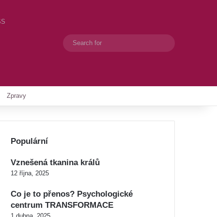
SS
Search
Switch skin
for
Zpravy
Populární
Vznešená tkanina králů
12 října, 2025
Co je to přenos? Psychologické
centrum TRANSFORMACE
1 dubna, 2025