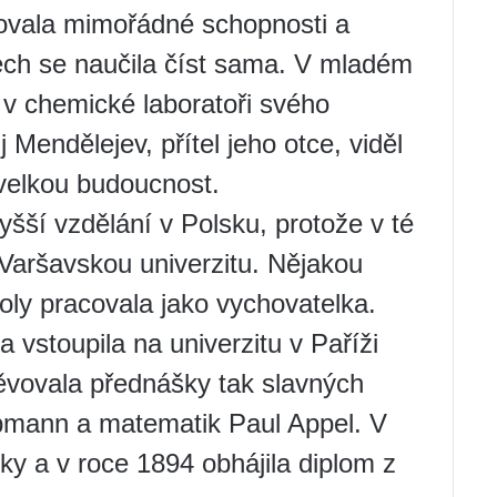
ovala mimořádné schopnosti a
ech se naučila číst sama. V mladém
 v chemické laboratoři svého
 Mendělejev, přítel jeho otce, viděl
í velkou budoucnost.
šší vzdělání v Polsku, protože v té
Varšavskou univerzitu. Nějakou
oly pracovala jako vychovatelka.
 vstoupila na univerzitu v Paříži
vovala přednášky tak slavných
Lipmann a matematik Paul Appel. V
iky a v roce 1894 obhájila diplom z