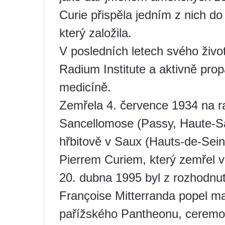
Curie přispěla jedním z nich do
který založila.
V posledních letech svého živo
Radium Institute a aktivně prop
medicíně.
Zemřela 4. července 1934 na ra
Sancellomose (Passy, ​​Haute-S
hřbitově v Saux (Hauts-de-Sei
Pierrem Curiem, který zemřel 
20. dubna 1995 byl z rozhodnu
Françoise Mitterranda popel m
pařížského Pantheonu, ceremoni