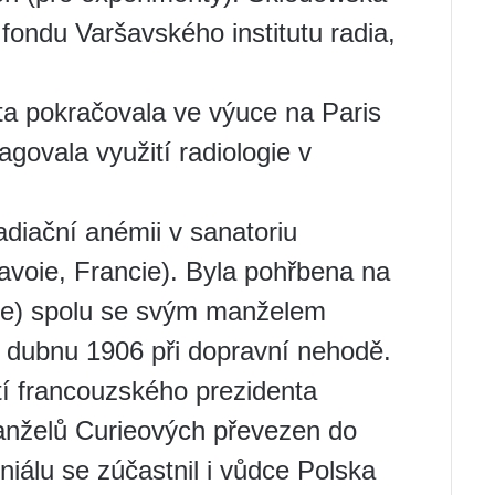
 fondu Varšavského institutu radia,
ta pokračovala ve výuce na Paris
agovala využití radiologie v
diační anémii v sanatoriu
avoie, Francie). Byla pohřbena na
ne) spolu se svým manželem
v dubnu 1906 při dopravní nehodě.
tí francouzského prezidenta
anželů Curieových převezen do
álu se zúčastnil i vůdce Polska