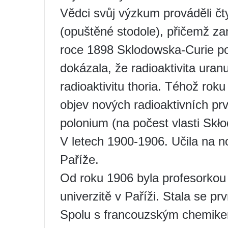
Vědci svůj výzkum prováděli čty
(opuštěné stodole), přičemž za
roce 1898 Sklodowska-Curie pop
dokázala, že radioaktivita uranu
radioaktivitu thoria. Téhož roku
objev nových radioaktivních pr
polonium (na počest vlasti Skł
V letech 1900-1906. Učila na n
Paříže.
Od roku 1906 byla profesorkou 
univerzitě v Paříži. Stala se pr
Spolu s francouzským chemike