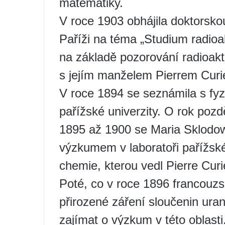
matematiky.
V roce 1903 obhájila doktorskou
Paříži na téma „Studium radioa
na základě pozorování radioakt
s jejím manželem Pierrem Cur
V roce 1894 se seznámila s fy
pařížské univerzity. O rok pozdě
1895 až 1900 se Maria Sklodo
výzkumem v laboratoři pařížsk
chemie, kterou vedl Pierre Curi
Poté, co v roce 1896 francouzsk
přirozené záření sloučenin ura
zajímat o výzkum v této oblasti.