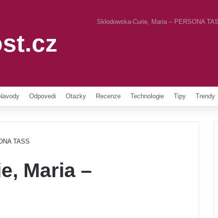
Sklodowska-Curie, Maria – PERSONA TA
st.cz
Pinterest
Navody
Odpovedi
Otazky
Recenze
Technologie
Tipy
Trendy
SONA TASS
e, Maria –