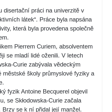
 disertační práci na univerzitě v
ktivních látek“. Práce byla napsána
ivity, která byla provedena společně
iem.
zikem Pierrem Curiem, absolventem
ji se mladí lidé oženili. V letech
wska-Curie zabývala vědeckým
é městské školy průmyslové fyziky a
e.
ý fyzik Antoine Becquerel objevil
nu, se Skłodowska-Curie začala
 Brzy se k ní přidal její manžel.