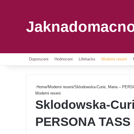
Jaknadomacno
Doporuceni
Hodnoceni
Lifehacks
Moderni reseni
Home
/
Moderni reseni
/
Sklodowska-Curie, Maria – PER
Moderni reseni
Sklodowska-Curi
PERSONA TASS