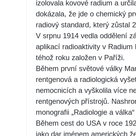
izolovala kovové radium a urči
dokázala, že jde o chemický pr
radiový standard, který zůstal 2
V srpnu 1914 vedla oddělení z
aplikací radioaktivity v Radium I
téhož roku založen v Paříži.
Během první světové války Mar
rentgenová a radiologická vyše
nemocnicích a vyškolila více n
rentgenových přístrojů. Nashr
monografii „Radiologie a válka“
Během cest do USA v roce 1921
jako dar jménem amerických že