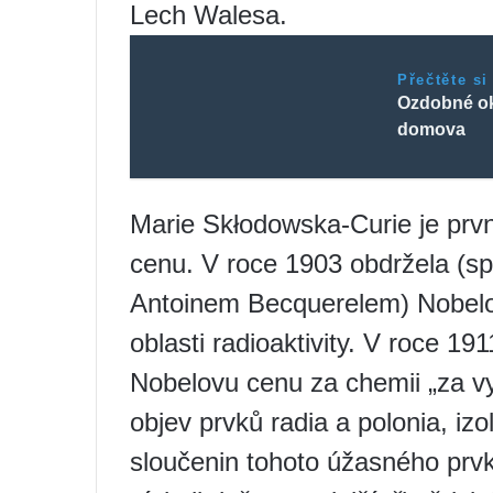
Lech Walesa.
Přečtěte si
Ozdobné ok
domova
Marie Skłodowska-Curie je prvn
cenu. V roce 1903 obdržela (s
Antoinem Becquerelem) Nobelov
oblasti radioaktivity. V roce 1
Nobelovu cenu za chemii „za vy
objev prvků radia a polonia, iz
sloučenin tohoto úžasného pr