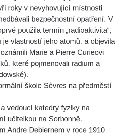
ři roky v nevyhovující místnosti
nedbávali bezpečnostní opatření. V
rvé použila termín „radioaktivita“,
 je vlastností jeho atomů, a objevila
 oznámili Marie a Pierre Curieovi
vků, které pojmenovali radium a
odowské).
ormální škole Sèvres na předměstí
a vedoucí katedry fyziky na
vní učitelkou na Sorbonně.
m Andre Debiernem v roce 1910