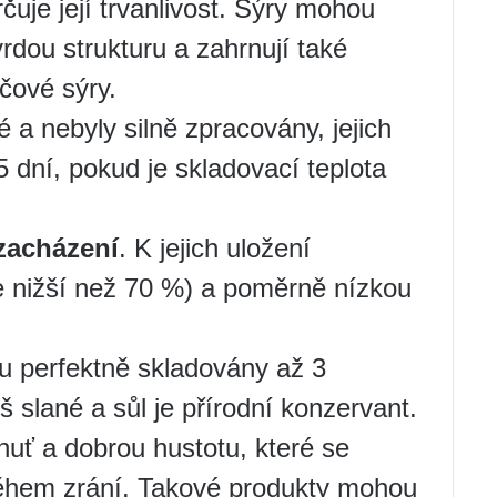
čuje její trvanlivost. Sýry mohou
rdou strukturu a zahrnují také
čové sýry.
 a nebyly silně zpracovány, jejich
5 dní, pokud je skladovací teplota
 zacházení
. K jejich uložení
e nižší než 70 %) a poměrně nízkou
u perfektně skladovány až 3
š slané a sůl je přírodní konzervant.
huť a dobrou hustotu, které se
během zrání. Takové produkty mohou