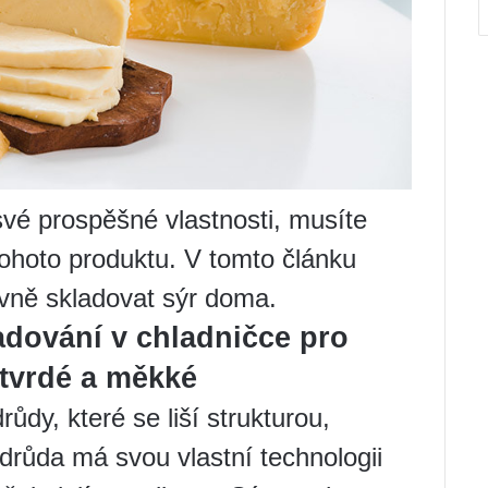
í své prospěšné vlastnosti, musíte
tohoto produktu. V tomto článku
ávně skladovat sýr doma.
ladování v chladničce pro
 tvrdé a měkké
ůdy, které se liší strukturou,
růda má svou vlastní technologii