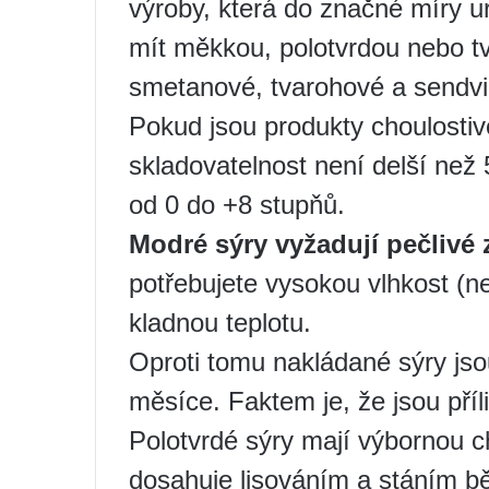
výroby, která do značné míry ur
mít měkkou, polotvrdou nebo tv
smetanové, tvarohové a sendvi
Pokud jsou produkty choulostivé
skladovatelnost není delší než 
od 0 do +8 stupňů.
Modré sýry vyžadují pečlivé
potřebujete vysokou vlhkost (n
kladnou teplotu.
Oproti tomu nakládané sýry jso
měsíce. Faktem je, že jsou příli
Polotvrdé sýry mají výbornou c
dosahuje lisováním a stáním 