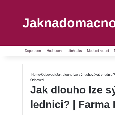
Jaknadomacno
Doporuceni
Hodnoceni
Lifehacks
Moderni reseni
Home
/
Odpovedi
/
Jak dlouho lze sýr uchovávat v lednici
Odpovedi
Jak dlouho lze s
lednici? | Farma