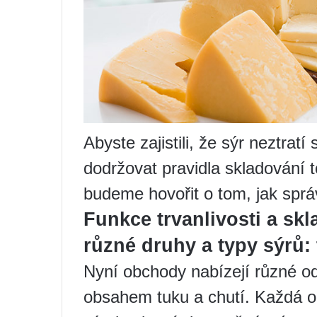
Abyste zajistili, že sýr neztrat
dodržovat pravidla skladování 
budeme hovořit o tom, jak spr
Funkce trvanlivosti a sk
různé druhy a typy sýrů:
Nyní obchody nabízejí různé odr
obsahem tuku a chutí. Každá od