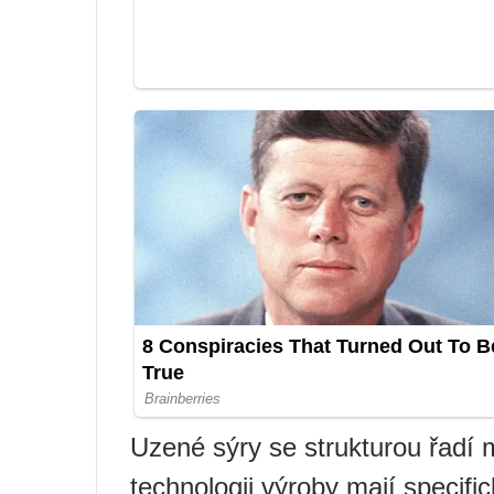
Uzené sýry se strukturou řadí m
technologii výroby mají specifi