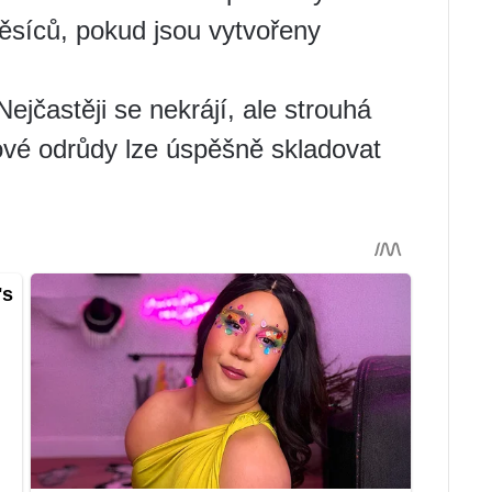
ěsíců, pokud jsou vytvořeny
ejčastěji se nekrájí, ale strouhá
kové odrůdy lze úspěšně skladovat