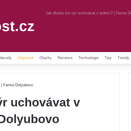
Jak dlouho lze sýr uchovávat v lednici? | Farma 
st.cz
Pinterest
Navody
Odpovedi
Otazky
Recenze
Technologie
Tipy
Trendy
? | Farma Dolyubovo
ýr uchovávat v
 Dolyubovo