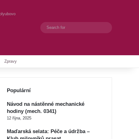
Dolyubovo
Search
Switch skin
for
Zpravy
Populární
Návod na nástěnné mechanické
hodiny (mech. 0341)
12 října, 2025
Maďarská selata: Péče a údržba –
Klub milovníků prasat