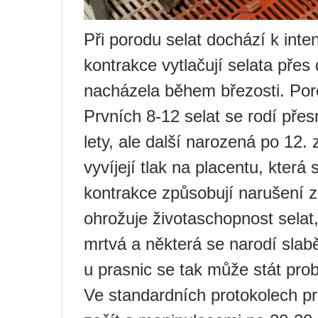
Při porodu selat dochází k inte
kontrakce vytlačují selata přes
nacházela během březosti. Poro
Prvních 8-12 selat se rodí pře
lety, ale další narozená po 12.
vyvíjejí tlak na placentu, která
kontrakce způsobují narušení 
ohrožuje životaschopnost selat,
mrtvá a některá se narodí slab
u prasnic se tak může stát pr
Ve standardních protokolech pr