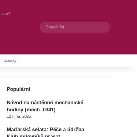
snice?
Search
Switch skin
for
Zpravy
Populární
Návod na nástěnné mechanické
hodiny (mech. 0341)
12 října, 2025
Maďarská selata: Péče a údržba –
Klub milovníků prasat