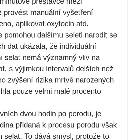
 minutové přestávce mezi
e provést manuální vyšetření
no, aplikovat oxytocin atd.
e pomohou dalšímu seleti narodit se
h dat ukázala, že individuální
i selat nemá významný vliv na
t, s výjimkou intervalů delších než
no zvýšení rizika mrtvě narozených
ihla pouze velmi malé procento
vních dvou hodin po porodu, je
hodina přidaná k procesu porodu však
 selat. To dává smysl, protože to