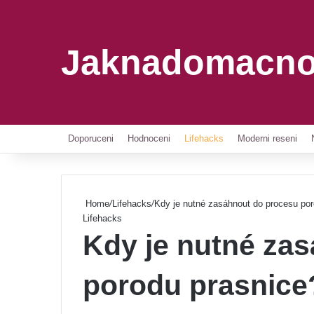
Jaknadomacno
Doporuceni
Hodnoceni
Lifehacks
Moderni reseni
Home
/
Lifehacks
/
Kdy je nutné zasáhnout do procesu por
Lifehacks
Kdy je nutné za
porodu prasnice