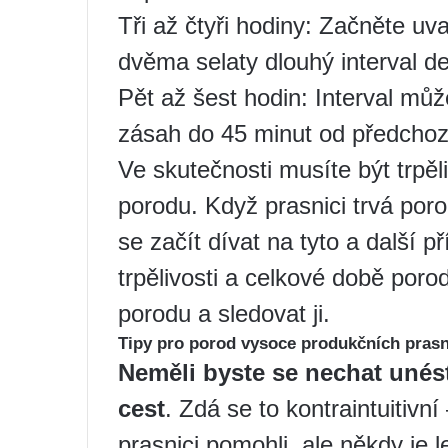
Tři až čtyři hodiny: Začněte uv
dvěma selaty dlouhý interval de
Pět až šest hodin: Interval může
zásah do 45 minut od předchoz
Ve skutečnosti musíte být trpě
porodu. Když prasnici trvá porod
se začít dívat na tyto a další p
trpělivosti a celkové době por
porodu a sledovat ji.
Tipy pro porod vysoce produkčních prasn
Neměli byste se nechat unés
cest
. Zdá se to kontraintuitivní
prasnici pomohli, ale někdy je 