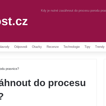
Kdy je nutné zasáhnout do procesu porodu pra
st.cz
Pinterest
Navody
Odpovedi
Otazky
Recenze
Technologie
Tipy
Trendy
odu prasnice?
sáhnout do procesu
?