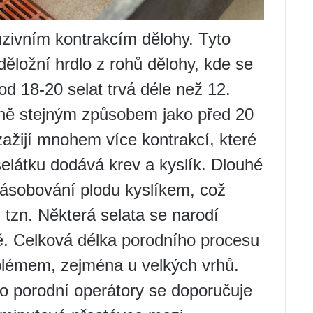
nzivním kontrakcím dělohy. Tyto
 děložní hrdlo z rohů dělohy, kde se
d 18-20 selat trvá déle než 12.
sně stejným způsobem jako před 20
 zažijí mnohem více kontrakcí, které
 selátku dodává krev a kyslík. Dlouhé
zásobování plodu kyslíkem, což
 tzn. Některá selata se narodí
ě. Celková délka porodního procesu
oblémem, zejména u velkých vrhů.
o porodní operátory se doporučuje