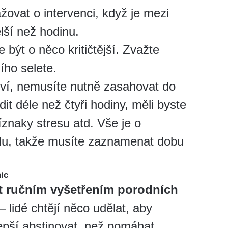
ažovat o intervenci, když je mezi
lší než hodinu.
 být o něco kritičtější. Zvažte
ího selete.
liví, nemusíte nutně zasahovat do
it déle než čtyři hodiny, měli byste
říznaky stresu atd. Vše je o
odu, takže musíte zaznamenat dobu
ic
t ručním vyšetřením porodních
 – lidé chtějí něco udělat, aby
lepší abstinovat, než pomáhat.