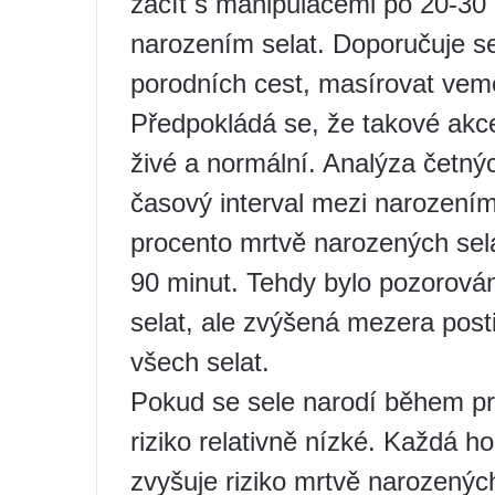
začít s manipulacemi po 20-30
narozením selat. Doporučuje s
porodních cest, masírovat veme
Předpokládá se, že takové akc
živé a normální. Analýza četnýc
časový interval mezi narozením
procento mrtvě narozených sela
90 minut. Tehdy bylo pozorová
selat, ale zvýšená mezera post
všech selat.
Pokud se sele narodí během pr
riziko relativně nízké. Každá 
zvyšuje riziko mrtvě narozených