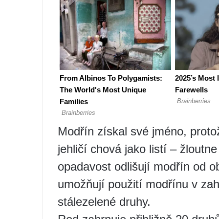
Modřín získal své jméno, prot
jehličí chová jako listí – žlou
opadavost odlišují modřín od ob
umožňují použití modřínu v zah
stálezelené druhy.