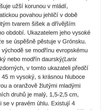
šuje užší korunou v mládí,
ickou povahou jehličí v době
itým tvarem šišek a dřívějším
o období. Ukazatelem jeho vysoké
 že se úspěšně pěstuje v Grónsku.
ém východě se modřínu evropskému
ský nebo modřín daurský
(Larix
zdorných, v tomto ukazateli předčí
ž 45 m vysoký, s krásnou hluboce
ou a oranžově žlutými mladými
ních druhů je malý, 1,5-2,5 cm,
i se v pravém úhlu. Existují 4