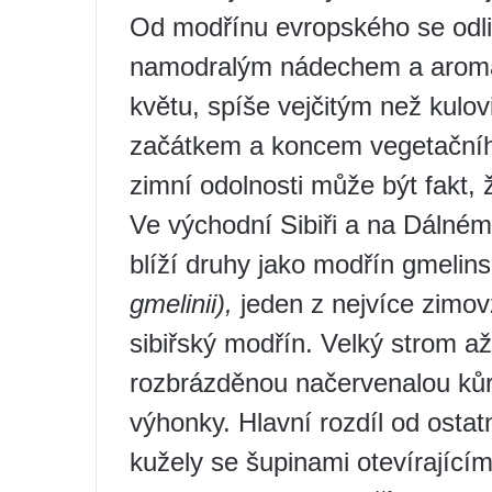
Od modřínu evropského se odli
namodralým nádechem a aromat
květu, spíše vejčitým než kulov
začátkem a koncem vegetačníh
zimní odolnosti může být fakt,
Ve východní Sibiři a na Dáln
blíží druhy jako modřín gmelin
gmelinii),
jeden z nejvíce zimov
sibiřský modřín. Velký strom a
rozbrázděnou načervenalou kůr
výhonky. Hlavní rozdíl od ostat
kužely se šupinami otevírajícím