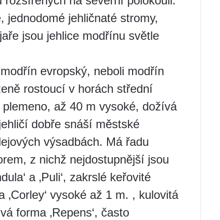
 rozšířených na severní polokouli.
é, jednodomé jehličnaté stromy,
 jaře jsou jehlice modřínu světle
ší modřín evropský, neboli modřín
zeně rostoucí v horách střední
 plemeno, až 40 m vysoké, dožívá
jehličí dobře snáší městské
alejových výsadbách. Má řadu
rem, z nichž nejdostupnější jsou
la‘ a ‚Puli‘, zakrslé keřovité
a ‚Corley‘ vysoké až 1 m. , kulovitá
ivá forma ‚Repens‘, často