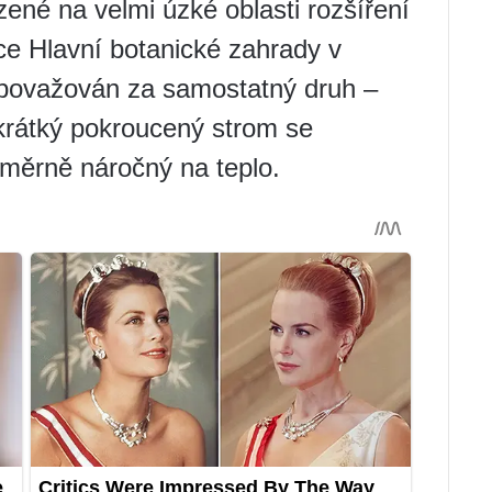
né na velmi úzké oblasti rozšíření
rce Hlavní botanické zahrady v
 považován za samostatný druh –
krátký pokroucený strom se
měrně náročný na teplo.