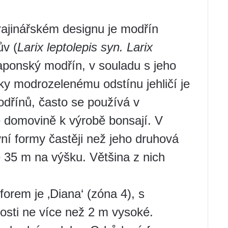
ajinářském designu je modřín
v (
Larix leptolepis
syn. Larix
aponský modřín, v souladu s jeho
íky modrozelenému odstínu jehličí je
dřínů, často se používá v
 domovině k výrobě bonsají. V
vní formy častěji než jeho druhová
e 35 m na výšku. Většina z nich
orem je ‚Diana‘ (zóna 4), s
losti ne více než 2 m vysoké.