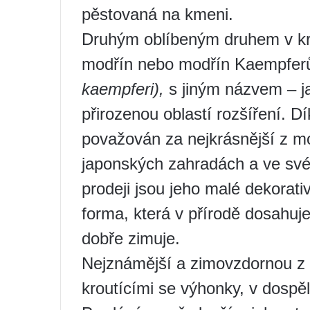
pěstovaná na kmeni.
Druhým oblíbeným druhem v kr
modřín nebo modřín Kaempferů
kaempferi),
s jiným názvem – j
přirozenou oblastí rozšíření. D
považován za nejkrásnější z mo
japonských zahradách a ve své
prodeji jsou jeho malé dekorati
forma, která v přírodě dosahuj
dobře zimuje.
Nejznámější a zimovzdornou z f
kroutícími se výhonky, v dospě