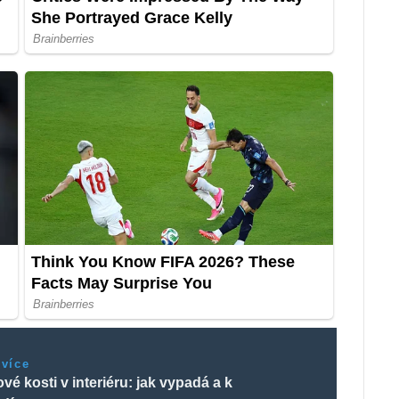
 více
vé kosti v interiéru: jak vypadá a k