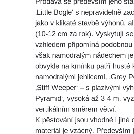
Prodává se především jeho st
‚Little Bogle‘ s nepravidelně 
jako v klikaté stavbě výhonů, a
(10-12 cm za rok). Vyskytují se
vzhledem připomíná podobnou f
však namodralým nádechem jehl
obvykle na kmínku patří husté k
namodralými jehlicemi, ‚Grey Pe
‚Stiff Weeper‘ – s plazivými vý
Pyramid‘, vysoká až 3-4 m, vyz
vertikálním směrem větví.
K pěstování jsou vhodné i jiné 
materiál je vzácný. Především 