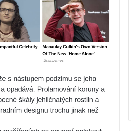
ože s nástupem podzimu se jeho
tne a opadává. Prolamování koruny a
ecné škály jehličnatých rostlin a
radním designu trochu jinak než