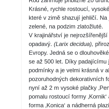
Rod zahrnuje přibližně 20 druhů
Krásné, rychle rostoucí, vysok
které v zimě shazují jehličí. Na
zelené, na podzim zlatožluté.
V krajinářství je nejrozšířeněj
opadavý.
(Larix
decidua),
přiro
Evropy. Jedná se o dlouhověké
se až 500 let. Díky padajícímu 
podmínky a je velmi krásná v 
pozoruhodných dekorativních fo
nyní až 2 m vysoké plačky ‚Pendu
pomalu rostoucí formy ‚Kornik‘ 
forma ‚Konica‘ a nádherná plaz