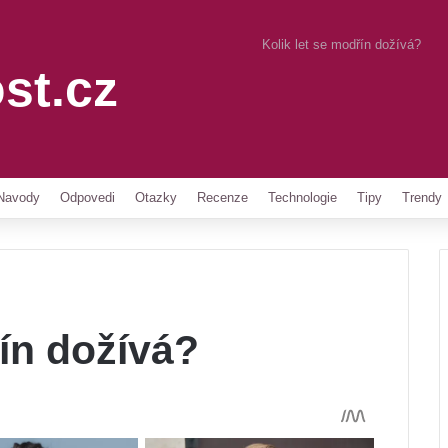
Kolik let se modřín dožívá?
st.cz
Pinterest
Navody
Odpovedi
Otazky
Recenze
Technologie
Tipy
Trendy
řín dožívá?