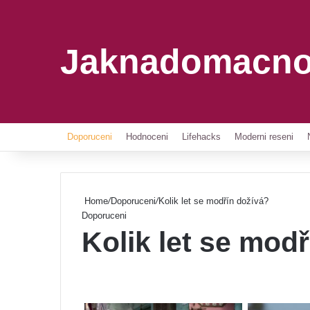
Jaknadomacno
Doporuceni
Hodnoceni
Lifehacks
Moderni reseni
Home
/
Doporuceni
/
Kolik let se modřín dožívá?
Doporuceni
Kolik let se mod