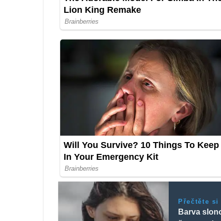
Přečtěte si
Barva slono