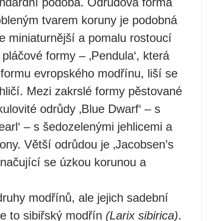
andardní podoba. Odrůdová forma
zaobleným tvarem koruny je podobná
le miniaturnější a pomalu rostoucí
 pláčové formy – ‚Pendula‘, která
ormu evropského modřínu, liší se
ičí. Mezi zakrslé formy pěstované
ulovité odrůdy ‚Blue Dwarf‘ – s
arl‘ – s šedozelenými jehlicemi a
hony. Větší odrůdou je ‚Jacobsen’s
načující se úzkou korunou a
druhy modřínů, ale jejich sadební
je to sibiřský modřín
(Larix sibirica
)
.