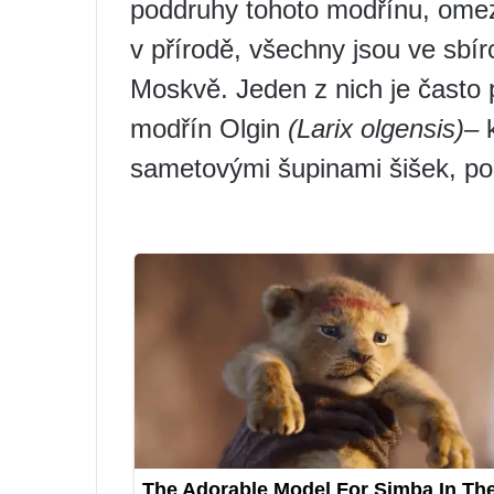
poddruhy tohoto modřínu, omeze
v přírodě, všechny jsou ve sbí
Moskvě. Jeden z nich je často
modřín Olgin
(Larix olgensis)
– 
sametovými šupinami šišek, po