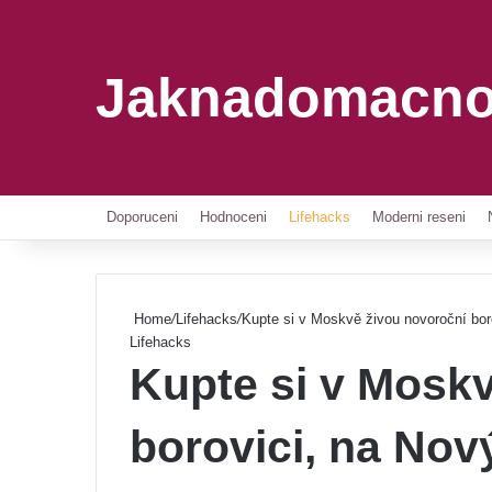
Jaknadomacno
Doporuceni
Hodnoceni
Lifehacks
Moderni reseni
Home
/
Lifehacks
/
Kupte si v Moskvě živou novoroční boro
Lifehacks
Kupte si v Mosk
borovici, na Nov