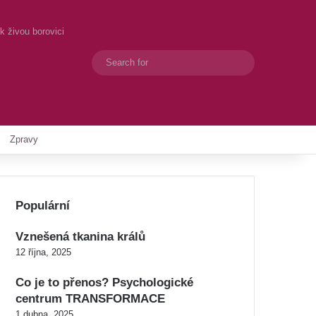
k živou borovici
Search
Switch skin
for
Zpravy
Populární
Vznešená tkanina králů
12 října, 2025
Co je to přenos? Psychologické
centrum TRANSFORMACE
1 dubna, 2025