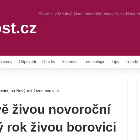
Kupte si v Moskvě živou novoroční borovici, na Nový ro
st.cz
Pinterest
Navody
Odpovedi
Otazky
Recenze
Technologie
Tipy
Trendy
vici, na Nový rok živou borovici
vě živou novoroční
ý rok živou borovici