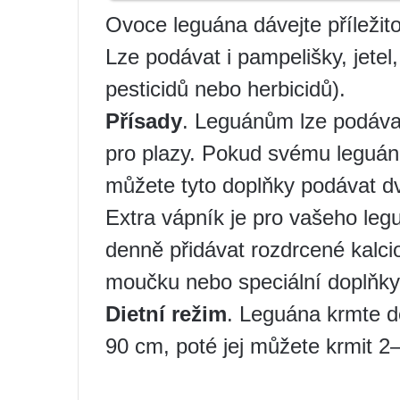
Ovoce leguána dávejte příleži
Lze podávat i pampelišky, jetel,
pesticidů nebo herbicidů).
Přísady
. Leguánům lze podávat
pro plazy. Pokud svému leguánov
můžete tyto doplňky podávat dv
Extra vápník je pro vašeho legu
denně přidávat rozdrcené kalci
moučku nebo speciální doplňky
Dietní režim
. Leguána krmte 
90 cm, poté jej můžete krmit 2–