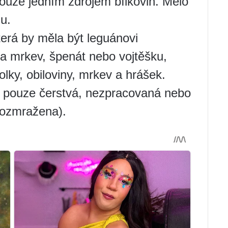
ouze jedním zdrojem bílkovin. Mělo
u.
terá by měla být leguánovi
 a mrkev, špenát nebo vojtěšku,
zolky, obiloviny, mrkev a hrášek.
 pouze čerstvá, nezpracovaná nebo
rozmražena).