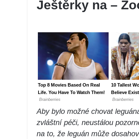
Ještěrky na – Z
Aby bylo možné chovat leguán
zvláštní péči, neustálou pozorn
na to, že leguán může dosahova