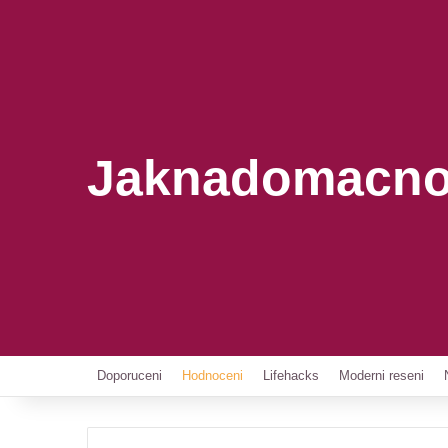
Jaknadomacno
Doporuceni
Hodnoceni
Lifehacks
Moderni reseni