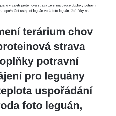
uánů v zajetí proteinová strava zelenina ovoce doplňky potravní
ta uspořádání ustájení leguán voda foto leguán, Ještěrky na –
mení terárium chov
proteinová strava
oplňky potravní
ájení pro leguány
 teplota uspořádání
voda foto leguán,