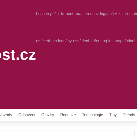
Leguán péče, krmení terárium chov leguánů v zajetí prot
ustájení pro leguány osvětlení záření teplota uspořádání
st.cz
Pinterest
Navody
Odpovedi
Otazky
Recenze
Technologie
Tipy
Trendy