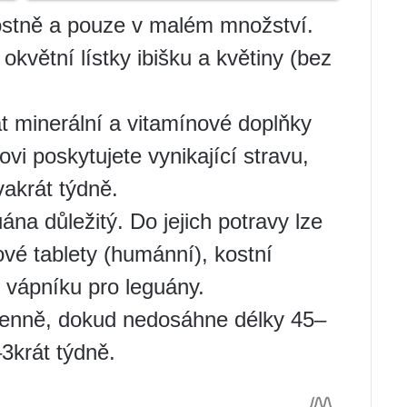
tostně a pouze v malém množství.
 okvětní lístky ibišku a květiny (bez
 minerální a vitamínové doplňky
i poskytujete vynikající stravu,
akrát týdně.
ána důležitý. Do jejich potravy lze
ové tablety (humánní), kostní
 vápníku pro leguány.
denně, dokud nedosáhne délky 45–
3krát týdně.