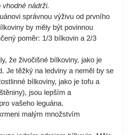
o vhodné nádrži.
uánovi správnou výživu od prvního
ílkoviny by měly být povinnou
čený poměr: 1/3 bílkovin a 2/3
, že živočišné bílkoviny, jako je
d. Je těžký na ledviny a neměl by se
linné bílkoviny, jako je tofu a
uštěniny), jsou lepším a
 pro vašeho leguána.
t krmeni malým množstvím