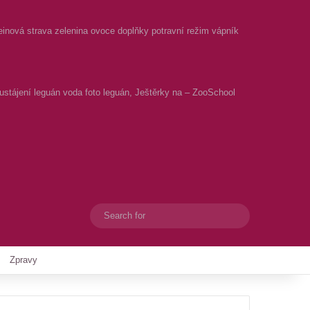
einová strava zelenina ovoce doplňky potravní režim vápník
 ustájení leguán voda foto leguán, Ještěrky na – ZooSchool
Search
Switch skin
for
Zpravy