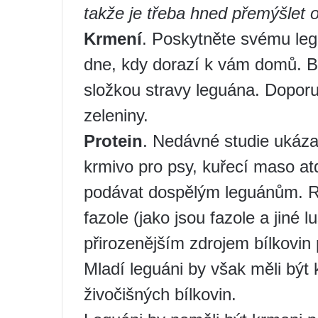
takže je třeba hned přemýšlet 
Krmení
. Poskytněte svému leg
dne, kdy dorazí k vám domů. B
složkou stravy leguána. Doporu
zeleniny.
Protein
. Nedávné studie ukázaly
krmivo pro psy, kuřecí maso at
podávat dospělým leguánům. Rost
fazole (jako jsou fazole a jiné l
přirozenějším zdrojem bílkovin
Mladí leguáni by však měli bý
živočišných bílkovin.