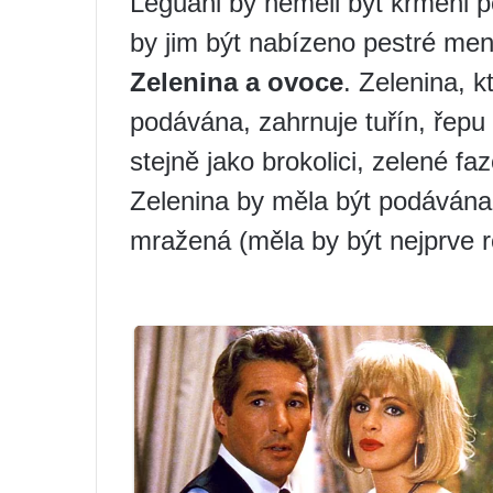
Leguáni by neměli být krmeni p
by jim být nabízeno pestré men
Zelenina a ovoce
. Zelenina, k
podávána, zahrnuje tuřín, řepu
stejně jako brokolici, zelené fa
Zelenina by měla být podávána
mražená (měla by být nejprve 