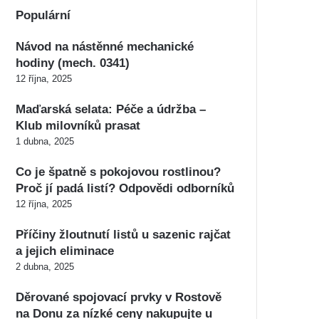
Populární
Návod na nástěnné mechanické
hodiny (mech. 0341)
12 října, 2025
Maďarská selata: Péče a údržba –
Klub milovníků prasat
1 dubna, 2025
Co je špatně s pokojovou rostlinou?
Proč jí padá listí? Odpovědi odborníků
12 října, 2025
Příčiny žloutnutí listů u sazenic rajčat
a jejich eliminace
2 dubna, 2025
Děrované spojovací prvky v Rostově
na Donu za nízké ceny nakupujte u