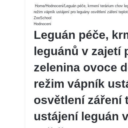
Home
/
Hodnoceni
/
Leguán péče, krmení terárium chov leg
režim vápník ustájení pro leguány osvětlení záření teplo
ZooSchool
Hodnoceni
Leguán péče, kr
leguánů v zajetí 
zelenina ovoce d
režim vápník ust
osvětlení záření
ustájení leguán 