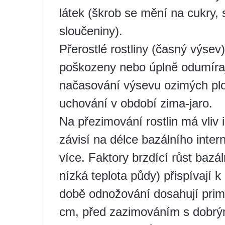
látek (škrob se mění na cukry, 
sloučeniny).
Přerostlé rostliny (časný výsev)
poškozeny nebo úplně odumírají
načasování výsevu ozimých plo
uchování v období zima-jaro.
Na přezimování rostlin má vliv 
závisí na délce bazálního inter
více. Faktory brzdící růst bazál
nízká teplota půdy) přispívají 
době odnožování dosahují prim
cm, před zazimováním s dobrý