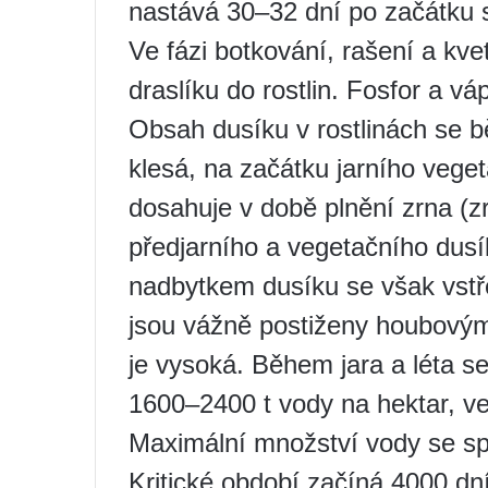
nastává 30–32 dní po začátku 
Ve fázi botkování, rašení a kv
draslíku do rostlin. Fosfor a v
Obsah dusíku v rostlinách se 
klesá, na začátku jarního vege
dosahuje v době plnění zrna (zr
předjarního a vegetačního dusí
nadbytkem dusíku se však vstře
jsou vážně postiženy houbovým
je vysoká. Během jara a léta s
1600–2400 t vody na hektar, ve
Maximální množství vody se spo
Kritické období začíná 4000 d