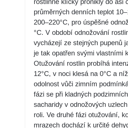
rostlinné klíčky pronikly do asi
průměrných denních teplot 10–
200–220°С, pro úspěšné odnož
°С. V období odnožování rostlin
vycházejí ze stejných pupenů 
je tak opatřen svými vlastními 
Otužování rostlin probíhá inten
12°C, v noci klesá na 0°C a níž
odolnost vůči zimním podmínká
fázi se při kladných podzimníc
sacharidy v odnožových uzlech
roli. Ve druhé fázi otužování,
mrazech dochází k určité dehyd