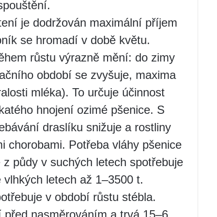
spouštění.
etení je dodržován maximální příjem
ápník se hromadí v době květu.
během růstu výrazně mění: do zimy
tačního období se zvyšuje, maxima
alosti mléka). To určuje účinnost
katého hnojení ozimé pšenice. S
bávání draslíku snižuje a rostliny
i chorobami. Potřeba vláhy pšenice
e z půdy v suchých letech spotřebuje
 vlhkých letech až 1–3500 t.
třebuje v období růstu stébla.
ní před nasměrováním a trvá 15–6