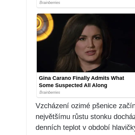
Vzcházení ozimé pšenice začíná
největšímu růstu stonku dochá
denních teplot v období hlavi