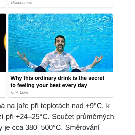
 na jaře při teplotách nad +9°C, k
zí při +24–25°C. Součet průměrných
čky je cca 380–500°C. Směrování