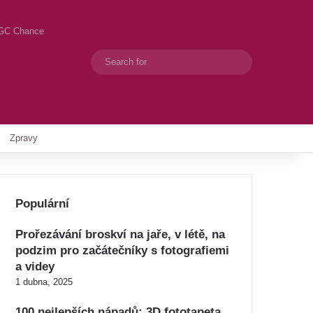
| GC Chance
Search
Switch skin
for
Zpravy
Populární
Prořezávání broskví na jaře, v létě, na
podzim pro začátečníky s fotografiemi
a videy
1 dubna, 2025
100 nejlepších nápadů: 3D fototapeta