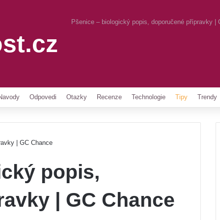
Pšenice – biologický popis, doporučené přípravky 
st.cz
Pinterest
Navody
Odpovedi
Otazky
Recenze
Technologie
Tipy
Trendy
pravky | GC Chance
ický popis,
ravky | GC Chance