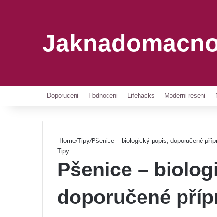
Jaknadomacno
Doporuceni
Hodnoceni
Lifehacks
Moderni reseni
Home
/
Tipy
/
Pšenice – biologický popis, doporučené pří
Tipy
Pšenice – biolog
doporučené příp