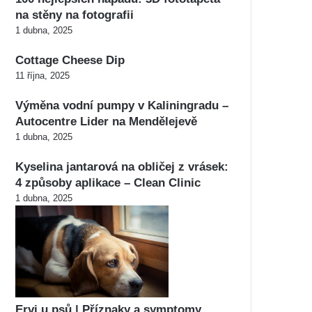
na stěny na fotografii
1 dubna, 2025
Cottage Cheese Dip
11 října, 2025
Výměna vodní pumpy v Kaliningradu –
Autocentre Lider na Mendělejevě
1 dubna, 2025
Kyselina jantarová na obličej z vrásek:
4 způsoby aplikace – Clean Clinic
1 dubna, 2025
Ervi u psů | Příznaky a symptomy