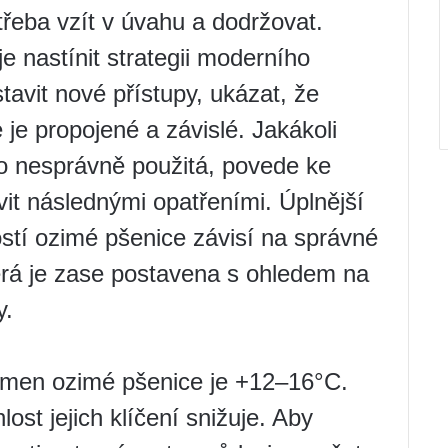
třeba vzít v úvahu a dodržovat.
je nastínit strategii moderního
avit nové přístupy, ukázat, že
 je propojené a závislé. Jakákoli
o nesprávně použitá, povede ke
vit následnými opatřeními. Úplnější
stí ozimé pšenice závisí na správné
terá je zase postavena s ohledem na
y.
semen ozimé pšenice je +12–16°C.
ost jejich klíčení snižuje. Aby