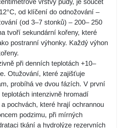
 centimetrové vrstvy půdy, je součet
12°С, od klíčení do odnožování –
ování (od 3–7 stonků) – 200– 250
a tvoří sekundární kořeny, které
jako postranní výhonky. Každý výhon
kořeny.
zivně při denních teplotách +10–
e. Otužování, které zajišťuje
m, probíhá ve dvou fázích. V první
h teplotách intenzivně hromadí
 a pochvách, které hrají ochrannou
 koncem podzimu, při mírných
rataci tkání a hydrolýze rezervních