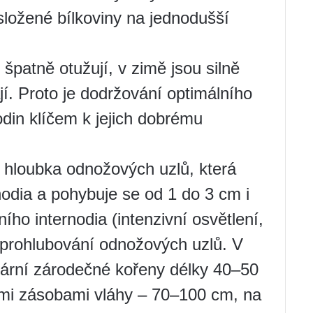
složené bílkoviny na jednodušší
 špatně otužují, v zimě jsou silně
. Proto je dodržování optimálního
din klíčem k jejich dobrému
i hloubka odnožových uzlů, která
nodia a pohybuje se od 1 do 3 cm i
ního internodia (intenzivní osvětlení,
k prohlubování odnožových uzlů. V
ární zárodečné kořeny délky 40–50
mi zásobami vláhy – 70–100 cm, na