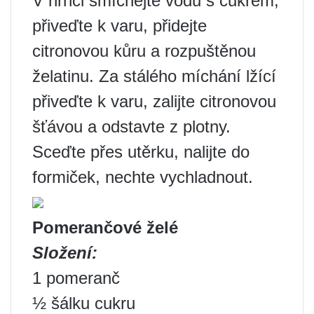
V hrnci smíchejte vodu s cukrem,
přiveďte k varu, přidejte
citronovou kůru a rozpuštěnou
želatinu. Za stálého míchání lžící
přiveďte k varu, zalijte citronovou
šťávou a odstavte z plotny.
Sceďte přes utěrku, nalijte do
formiček, nechte vychladnout.
Pomerančové želé
Složení:
1 pomeranč
½ šálku cukru