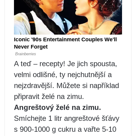
A teď – recepty! Je jich spousta,
velmi odlišné, ty nejchutnější a
nejzdravější. Můžete si například
připravit želé na zimu.
Angreštový želé na zimu.
Smíchejte 1 litr angreštové šťávy
s 900-1000 g cukru a vařte 5-10