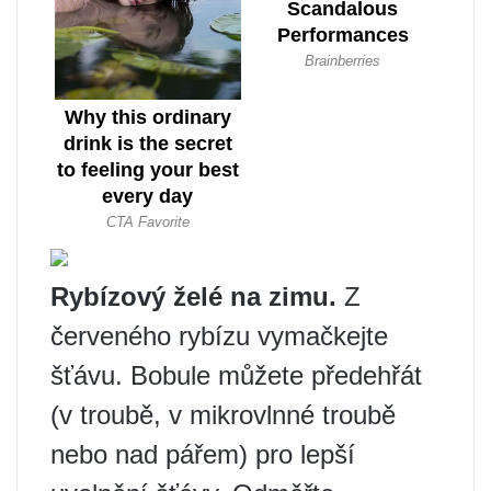
Rybízový želé na zimu.
Z
červeného rybízu vymačkejte
šťávu. Bobule můžete předehřát
(v troubě, v mikrovlnné troubě
nebo nad pářem) pro lepší