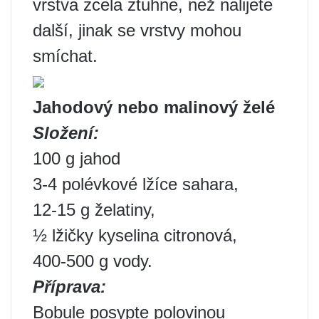
vrstva zcela ztuhne, než nalijete
další, jinak se vrstvy mohou
smíchat.
Jahodový nebo malinový želé
Složení:
100 g jahod
3-4 polévkové lžíce sahara,
12-15 g želatiny,
½ lžičky kyselina citronová,
400-500 g vody.
Příprava:
Bobule posypte polovinou