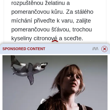
rozpuštěnou želatinu a
pomerančovou kůru. Za stálého
míchání přiveďte k varu, zalijte
pomerančovou šťávou, trochou
kyseliny citronové a sceďte.
Nalijte do formiček ve vrstvě 1
SPONSORED CONTENT
cm a nechte ztuhnout. Na ztuhlou
vrstvu položte plátky pomeranče,
zalijte zbylým želé a nechte
vychladnout. Stejným způsobem
můžete vyrobit želé z
mandarinek.