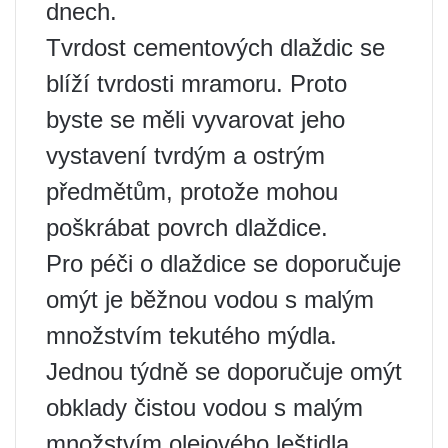
dnech.
Tvrdost cementových dlaždic se
blíží tvrdosti mramoru. Proto
byste se měli vyvarovat jeho
vystavení tvrdým a ostrým
předmětům, protože mohou
poškrábat povrch dlaždice.
Pro péči o dlaždice se doporučuje
omýt je běžnou vodou s malým
množstvím tekutého mýdla.
Jednou týdně se doporučuje omýt
obklady čistou vodou s malým
množstvím olejového leštidla,