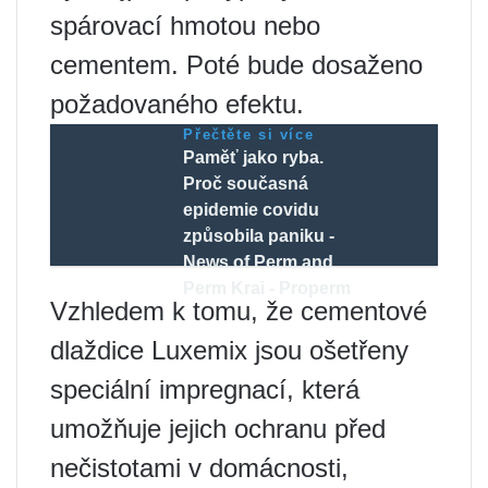
spárovací hmotou nebo
cementem. Poté bude dosaženo
požadovaného efektu.
Přečtěte si více
Paměť jako ryba.
Proč současná
epidemie covidu
způsobila paniku -
News of Perm and
Perm Krai - Properm
Vzhledem k tomu, že cementové
dlaždice Luxemix jsou ošetřeny
speciální impregnací, která
umožňuje jejich ochranu před
nečistotami v domácnosti,