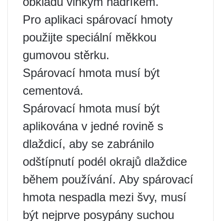
obkladu vlhkým hadříkem.
Pro aplikaci spárovací hmoty
použijte speciální měkkou
gumovou stěrku.
Spárovací hmota musí být
cementová.
Spárovací hmota musí být
aplikována v jedné rovině s
dlaždicí, aby se zabránilo
odštípnutí podél okrajů dlaždice
během používání. Aby spárovací
hmota nespadla mezi švy, musí
být nejprve posypány suchou