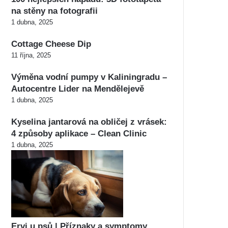
na stěny na fotografii
1 dubna, 2025
Cottage Cheese Dip
11 října, 2025
Výměna vodní pumpy v Kaliningradu –
Autocentre Lider na Mendělejevě
1 dubna, 2025
Kyselina jantarová na obličej z vrásek:
4 způsoby aplikace – Clean Clinic
1 dubna, 2025
Ervi u psů | Příznaky a symptomy