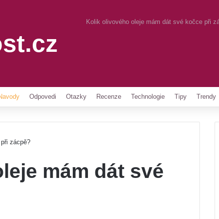
Kolik olivového oleje mám dát své kočce při z
st.cz
Pinterest
Navody
Odpovedi
Otazky
Recenze
Technologie
Tipy
Trendy
 při zácpě?
oleje mám dát své
?