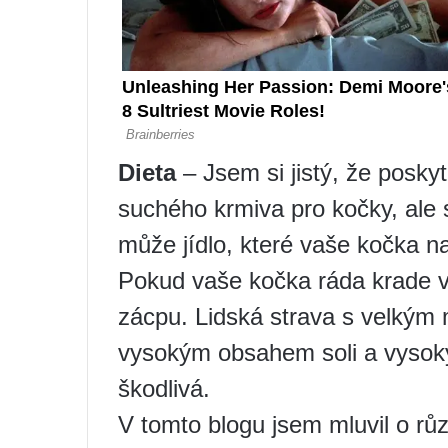
Dieta
– Jsem si jistý, že posk
suchého krmiva pro kočky, ale 
může jídlo, které vaše kočka na
Pokud vaše kočka ráda krade va
zácpu. Lidská strava s velkým
vysokým obsahem soli a vysok
škodlivá.
V tomto blogu jsem mluvil o rů