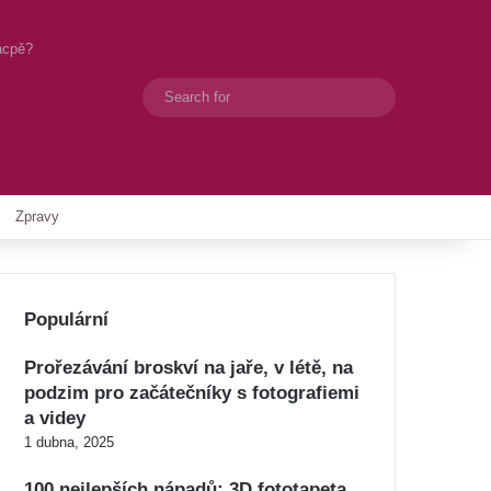
ácpě?
Search
Switch skin
for
Zpravy
Populární
Prořezávání broskví na jaře, v létě, na
podzim pro začátečníky s fotografiemi
a videy
1 dubna, 2025
100 nejlepších nápadů: 3D fototapeta