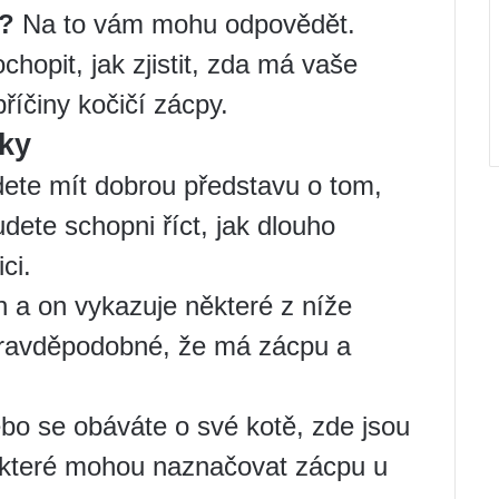
u?
Na to vám mohu odpovědět.
hopit, jak zjistit, zda má vaše
říčiny kočičí zácpy.
ky
ete mít dobrou představu o tom,
 budete schopni říct, jak dlouho
ci.
 a on vykazuje některé z níže
pravděpodobné, že má zácpu a
o se obáváte o své kotě, zde jsou
, které mohou naznačovat zácpu u