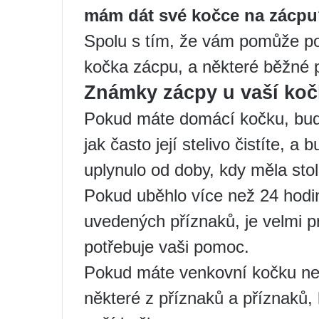
mám dát své kočce na zácp
Spolu s tím, že vám pomůže poc
kočka zácpu, a některé běžné p
Známky zácpy u vaší koč
Pokud máte domácí kočku, bud
jak často její stelivo čistíte, a
uplynulo od doby, kdy měla stoli
Pokud uběhlo více než 24 hodin
uvedených příznaků, je velmi 
potřebuje vaši pomoc.
Pokud máte venkovní kočku neb
některé z příznaků a příznaků