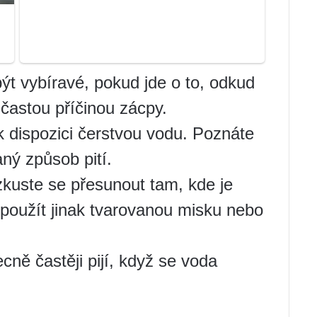
t vybíravé, pokud jde o to, odkud
 častou příčinou zácpy.
k dispozici čerstvou vodu. Poznáte
aný způsob pití.
 zkuste se přesunout tam, kde je
 použít jinak tvarovanou misku nebo
cně častěji pijí, když se voda