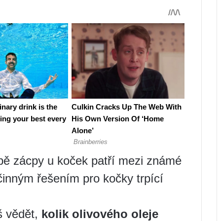
čbě zácpy u koček patří mezi známé
činným řešením pro kočky trpící
š vědět,
kolik olivového oleje