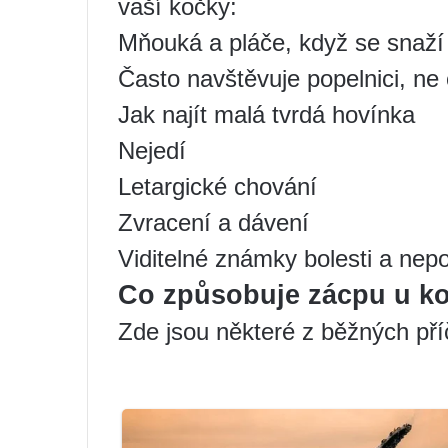
vaší kočky:
Mňouká a pláče, když se snaží
Často navštěvuje popelnici, ne 
Jak najít malá tvrdá hovínka
Nejedí
Letargické chování
Zvracení a dávení
Viditelné známky bolesti a nep
Co způsobuje zácpu u k
Zde jsou některé z běžných pří