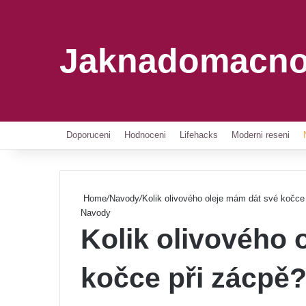
Jaknadomacno
Doporuceni
Hodnoceni
Lifehacks
Moderni reseni
Home
/
Navody
/
Kolik olivového oleje mám dát své kočce
Navody
Kolik olivového 
kočce při zácpě