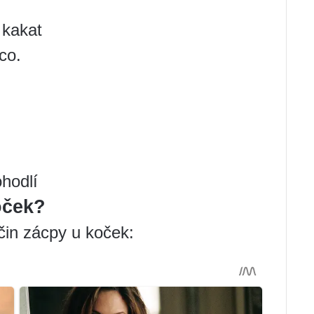
 kakat
co.
ohodlí
oček?
čin zácpy u koček: