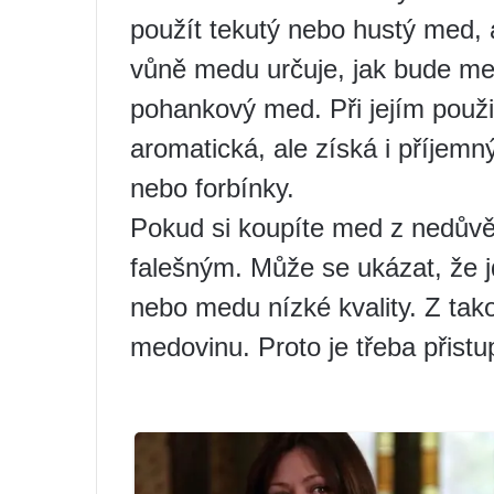
použít tekutý nebo hustý med, 
vůně medu určuje, jak bude med
pohankový med. Při jejím použ
aromatická, ale získá i příjemn
nebo forbínky.
Pokud si koupíte med z nedůvě
falešným. Může se ukázat, že 
nebo medu nízké kvality. Z tako
medovinu. Proto je třeba přis