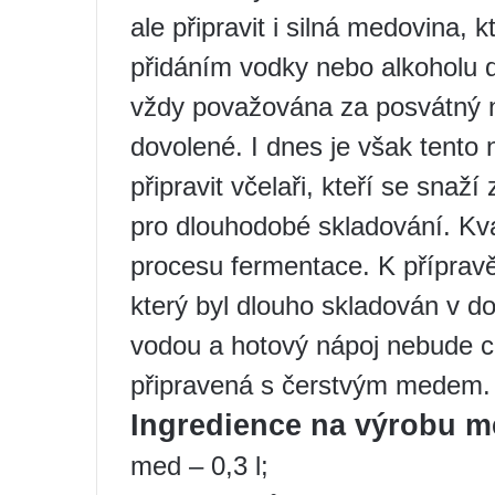
ale připravit i silná medovina, 
přidáním vodky nebo alkoholu 
vždy považována za posvátný n
dovolené. I dnes je však tento
připravit včelaři, kteří se sna
pro dlouhodobé skladování. Kva
procesu fermentace. K příprav
který byl dlouho skladován v do
vodou a hotový nápoj nebude 
připravená s čerstvým medem.
Ingredience na výrobu 
med – 0,3 l;