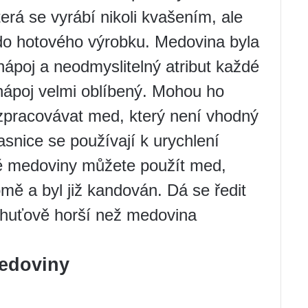
která se vyrábí nikoli kvašením, ale
do hotového výrobku. Medovina byla
ápoj a neodmyslitelný atribut každé
 nápoj velmi oblíbený. Mohou ho
ží zpracovávat med, který není vhodný
snice se používají k urychlení
ě medoviny můžete použít med,
mě a byl již kandován. Dá se ředit
chuťově horší než medovina
medoviny