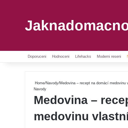
Jaknadomacno
Doporuceni
Hodnoceni
Lifehacks
Moderni reseni
Home
/
Navody
/
Medovina – recept na domácí medovinu 
Navody
Medovina – rece
medovinu vlastn