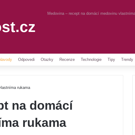
Medovina – recept na domácí medovinu vlastním
st.cz
Pinterest
Navody
Odpovedi
Otazky
Recenze
Technologie
Tipy
Trendy
vlastníma rukama
pt na domácí
íma rukama