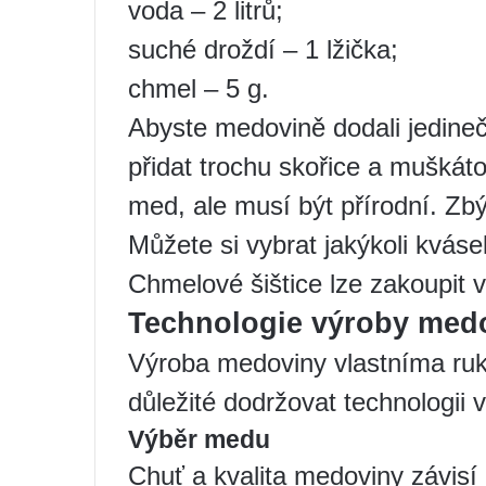
voda – 2 litrů;
suché droždí – 1 lžička;
chmel – 5 g.
Abyste medovině dodali jedineč
přidat trochu skořice a muškáto
med, ale musí být přírodní. Zbýv
Můžete si vybrat jakýkoli kváse
Chmelové šištice lze zakoupit v
Technologie výroby med
Výroba medoviny vlastníma ruk
důležité dodržovat technologii 
Výběr medu
Chuť a kvalita medoviny závis