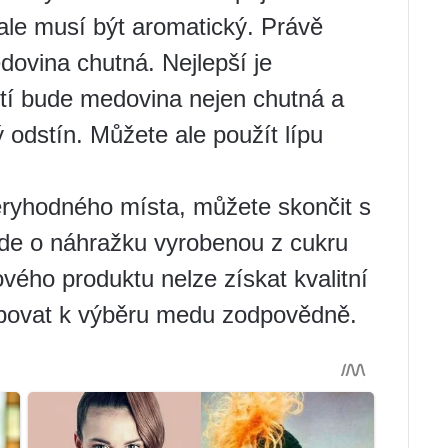
ale musí být aromatický. Právě
ovina chutná. Nejlepší je
ití bude medovina nejen chutná a
ý odstín. Můžete ale použít lípu
ryhodného místa, můžete skončit s
jde o náhražku vyrobenou z cukru
vého produktu nelze získat kvalitní
tupovat k výběru medu zodpovědně.