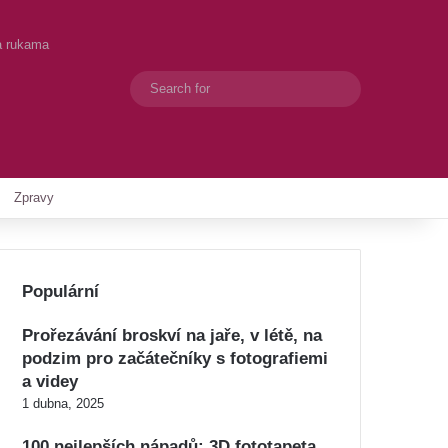
a rukama
Search
Switch skin
for
Zpravy
Populární
Prořezávání broskví na jaře, v létě, na
podzim pro začátečníky s fotografiemi
a videy
1 dubna, 2025
100 nejlepších nápadů: 3D fototapeta