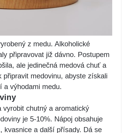
vyrobený z medu. Alkoholické
aly připravovat již dávno. Postupem
pšila, ale jedinečná medová chuť a
 připravit medovinu, abyste získali
ní a výhodami medu.
viny
a vyrobit chutný a aromatický
edoviny je 5-10%. Nápoj obsahuje
 kvasnice a další přísady. Dá se