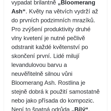
vypadat brilantně
„Bloomerang
Ash“
. Květy na větvích vydrží až
do prvních podzimních mrazíků.
Pro zvýšení produktivity druhé
vlny kvetení je nutné pečlivě
odstranit každé květenství po
skončení první. Lidé milují
levandulovou barvu a
neuvěřitelně silnou vůni
Bloomerang Ash. Rostlina je
stejně dobrá k použití samostatně
nebo jako přísada do kompozic.
Není to špatná odrůda
„Bílý“
.