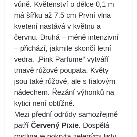
vůně. Květenství o délce 0,1 m
má šířku až 7,5 cm První vlna
kvetení nastává v květnu a
červnu. Druhá – méně intenzivní
– přichází, jakmile skončí letní
vedra. „Pink Parfume“ vytváří
tmavě růžové poupata. Květy
jsou také růžové, ale s fialovým
nádechem. Řezání výhonků na
kytici není obtížné.
Mezi přední odrůdy samozřejmě
patří
Červený Pixie
. Dospělá
rostlina je pokryta zelenými listy.