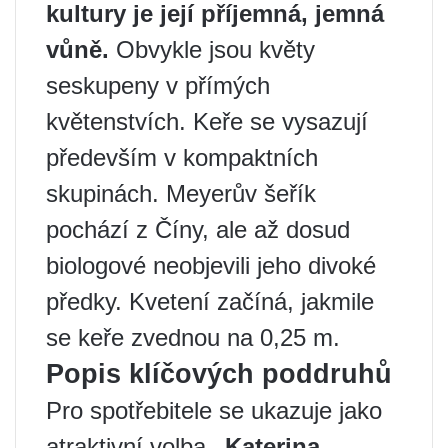
kultury je její příjemná, jemná
vůně.
Obvykle jsou květy
seskupeny v přímých
květenstvích. Keře se vysazují
především v kompaktních
skupinách. Meyerův šeřík
pochází z Číny, ale až dosud
biologové neobjevili jeho divoké
předky. Kvetení začíná, jakmile
se keře zvednou na 0,25 m.
Popis klíčových poddruhů
Pro spotřebitele se ukazuje jako
atraktivní volba
„Katerina