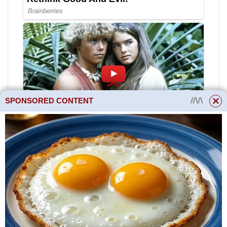
SPONSORED CONTENT
Listy jsou sytě zelené, oválného
tvaru srdce, špičaté na koncích,
malé velikosti (až 4 cm dlouhé)