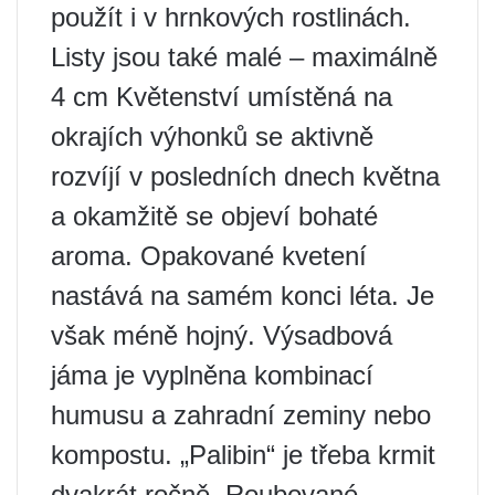
použít i v hrnkových rostlinách.
Listy jsou také malé – maximálně
4 cm Květenství umístěná na
okrajích výhonků se aktivně
rozvíjí v posledních dnech května
a okamžitě se objeví bohaté
aroma. Opakované kvetení
nastává na samém konci léta. Je
však méně hojný. Výsadbová
jáma je vyplněna kombinací
humusu a zahradní zeminy nebo
kompostu. „Palibin“ je třeba krmit
dvakrát ročně. Roubované