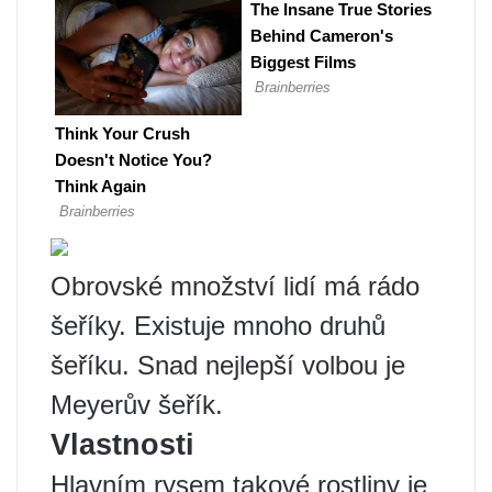
Obrovské množství lidí má rádo
šeříky. Existuje mnoho druhů
šeříku. Snad nejlepší volbou je
Meyerův šeřík.
Vlastnosti
Hlavním rysem takové rostliny je