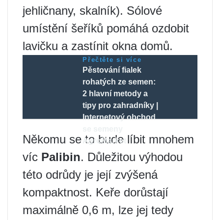
jehličnany, skalník). Sólové
umístění šeříků pomáhá ozdobit
lavičku a zastínit okna domů.
Přečtěte si více
Pěstování fialek
rohatých ze semen:
2 hlavní metody a
tipy pro zahradníky |
Internetový obchod
se semeny
Někomu se to bude líbit mnohem
AgroMarket
víc
Palibin
. Důležitou výhodou
této odrůdy je její zvýšená
kompaktnost. Keře dorůstají
maximálně 0,6 m, lze jej tedy