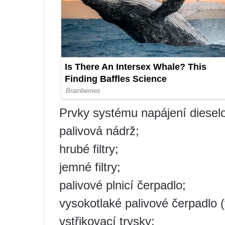
Prvky systému napájení diesel
palivová nádrž;
hrubé filtry;
jemné filtry;
palivové plnicí čerpadlo;
vysokotlaké palivové čerpadlo (
vstřikovací trysky;