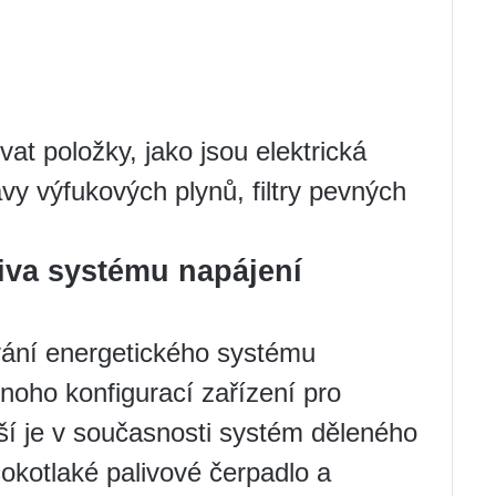
t položky, jako jsou elektrická
vy výfukových plynů, filtry pevných
iva systému napájení
vání energetického systému
noho konfigurací zařízení pro
jší je v současnosti systém děleného
okotlaké palivové čerpadlo a