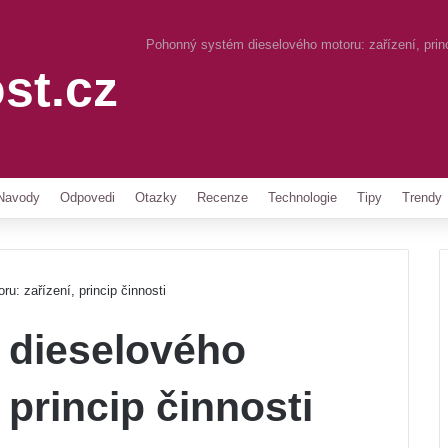
Pohonný systém dieselového motoru: zařízení, princ
st.cz
Pinterest
Navody
Odpovedi
Otazky
Recenze
Technologie
Tipy
Trendy
: zařízení, princip činnosti
 dieselového
 princip činnosti