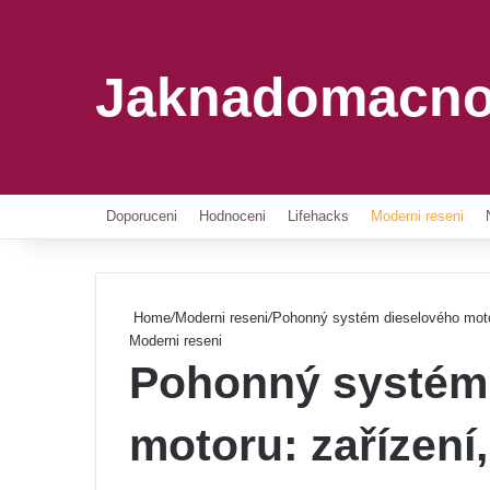
Jaknadomacno
Doporuceni
Hodnoceni
Lifehacks
Moderni reseni
Home
/
Moderni reseni
/
Pohonný systém dieselového motoru
Moderni reseni
Pohonný systém
motoru: zařízení,