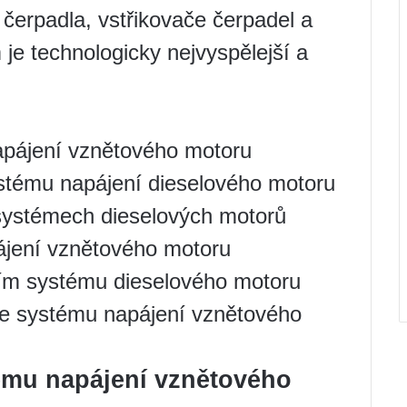
í čerpadla, vstřikovače čerpadel a
e technologicky nejvyspělejší a
pájení vznětového motoru
ystému napájení dieselového motoru
systémech dieselových motorů
ájení vznětového motoru
cím systému dieselového motoru
 se systému napájení vznětového
ému napájení vznětového