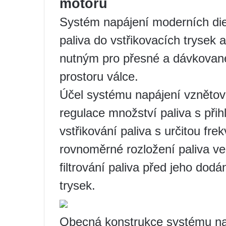
motoru
Systém napájení moderních die
paliva do vstřikovacích trysek
nutným pro přesné a dávkované
prostoru válce.
Účel systému napájení vzněto
regulace množství paliva s přih
vstřikování paliva s určitou frek
rovnoměrné rozložení paliva ve
filtrování paliva před jeho dod
trysek.
Obecná konstrukce systému na