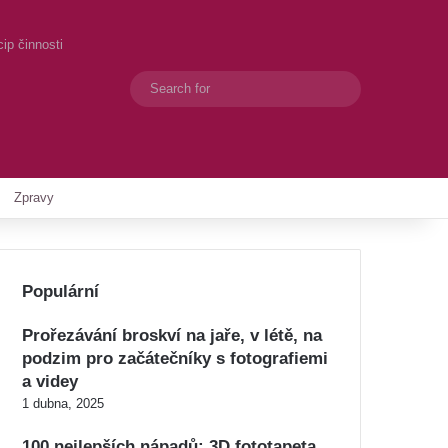
ip činnosti
Search
Switch skin
for
Zpravy
Populární
Prořezávání broskví na jaře, v létě, na
podzim pro začátečníky s fotografiemi
a videy
1 dubna, 2025
100 nejlepších nápadů: 3D fototapeta