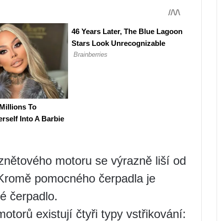
ětového motoru se výrazně liší od
Kromě pomocného čerpadla je
é čerpadlo.
torů existují čtyři typy vstřikování: