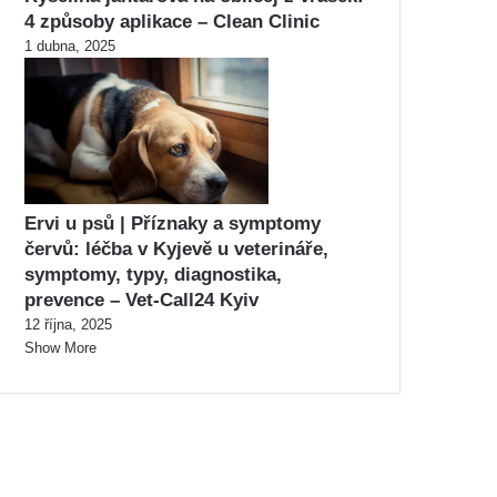
4 způsoby aplikace – Clean Clinic
1 dubna, 2025
Ervi u psů | Příznaky a symptomy
červů: léčba v Kyjevě u veterináře,
symptomy, typy, diagnostika,
prevence – Vet-Call24 Kyiv
12 října, 2025
Show More