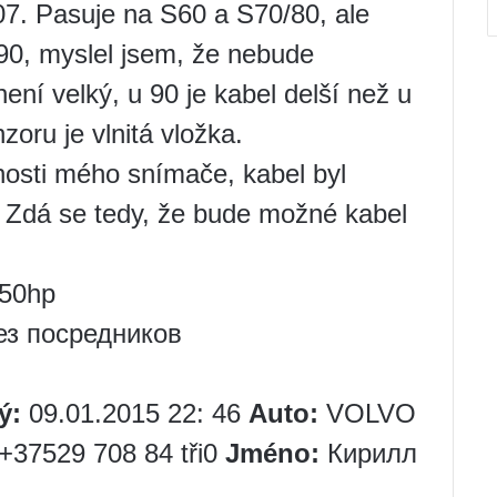
07. Pasuje na S60 a S70/80, ale
90, myslel jsem, že nebude
ení velký, u 90 je kabel delší než u
ru je vlnitá vložka.
nosti mého snímače, kabel byl
u. Zdá se tedy, že bude možné kabel
50hp
без посредников
ý:
09.01.2015 22: 46
Auto:
VOLVO
+37529 708 84 tři0
Jméno:
Кирилл