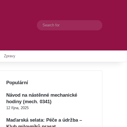
Search
Switch skin
for
Zpravy
Populární
Návod na nástěnné mechanické
hodiny (mech. 0341)
12 října, 2025
Maďarská selata: Péče a údržba –
Klub milovníků prasat