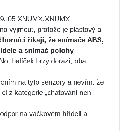
 09. 05 XNUMX:XNUMX
no vyjmout, protože je plastový a
borníci říkají, že snímače ABS,
ídele a snímač polohy
 No, balíček brzy dorazí, oba
voním na tyto senzory a nevím, že
ci z kategorie „chatování není
 odpor na vačkovém hřídeli a