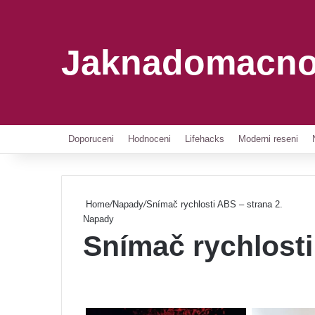
Jaknadomacno
Doporuceni
Hodnoceni
Lifehacks
Moderni reseni
Home
/
Napady
/
Snímač rychlosti ABS – strana 2.
Napady
Snímač rychlosti