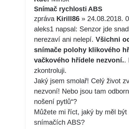
Snímač rychlosti ABS
zpráva
Kirill86
» 24.08.2018.
aleks1 napsal: Senzor jde snad
nerezaví ani nelepí.
Všichni od
snímače polohy klikového hř
vačkového hřídele nezvoní.
.
zkontroluji.
Jaký jsem smolař! Celý život z
nezvoní! Nebo jsou tam odborní
nošení pytlů“?
Můžete mi říct, jaký by měl být
snímačích ABS?