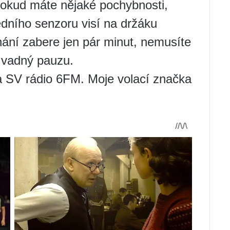
Pokud máte nějaké pochybnosti,
dního senzoru visí na držáku
nání zabere jen pár minut, nemusíte
 vadný pauzu.
a SV rádio 6FM. Moje volací značka