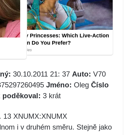
ný:
30.10.2011 21: 37
Auto:
V70
75297260495
Jméno:
Oleg
Číslo
t
poděkoval:
3 krát
13. 13 XNUMX:XNUMX
dnom i v druhém směru. Stejně jako