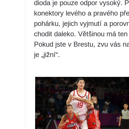
dioda je pouze odpor vysoký. 
konektory levého a pravého pře
pohárku, jejich vyjmutí a porov
chodit daleko. Většinou má ten
Pokud jste v Brestu, zvu vás n
je „jižní“.