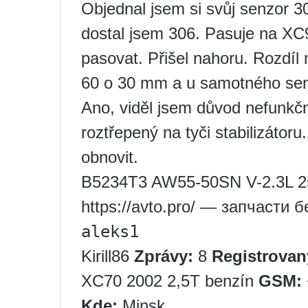
Objednal jsem si svůj senzor 3
dostal jsem 306. Pasuje na XC
pasovat. Přišel nahoru. Rozdíl n
60 o 30 mm a u samotného senzo
Ano, viděl jsem důvod nefunkč
roztřepený na tyči stabilizátor
obnovit.
B5234T3 AW55-50SN V-2.3L 2
https://avto.pro/ — запчасти 
aleks1
Kirill86
Zprávy:
8
Registrovan
XC70 2002 2,5T benzín
GSM:
Kde:
Minsk