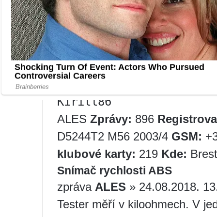
Kirill86
ALES
Zprávy:
896
Registrova
D5244T2 M56 2003/4
GSM:
+3
klubové karty:
219
Kde:
Bres
Snímač rychlosti ABS
zpráva
ALES
» 24.08.2018. 
Tester měří v kiloohmech. V je