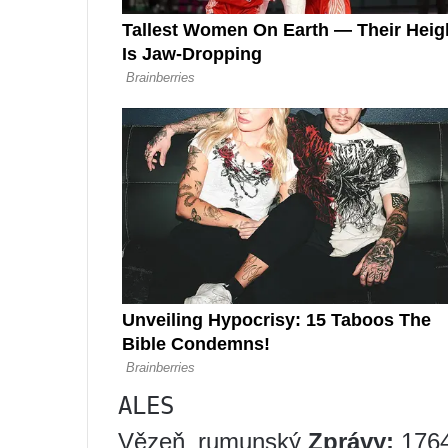
ALES
Vězeň_rumunský
Zprávy:
176