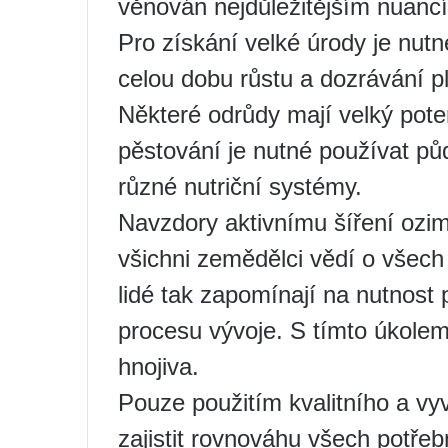
věnován nejdůležitějším nuanc
Pro získání velké úrody je nutn
celou dobu růstu a dozrávání pl
Některé odrůdy mají velký potenc
pěstování je nutné používat p
různé nutriční systémy.
Navzdory aktivnímu šíření ozim
všichni zemědělci vědí o všech 
lidé tak zapomínají na nutnost
procesu vývoje. S tímto úkolem
hnojiva.
Pouze použitím kvalitního a 
zajistit rovnováhu všech potře