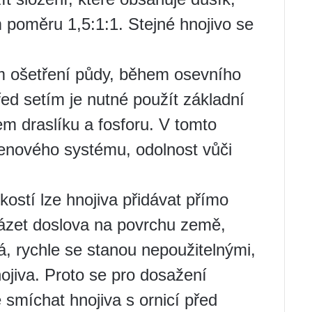
m poměru 1,5:1:1. Stejné hnojivo se
ím ošetření půdy, během osevního
řed setím je nutné použít základní
m draslíku a fosforu. V tomto
ořenového systému, odolnost vůči
kostí lze hnojiva přidávat přímo
ázet doslova na povrchu země,
á, rychle se stanou nepoužitelnými,
ojiva. Proto se pro dosažení
smíchat hnojiva s ornicí před