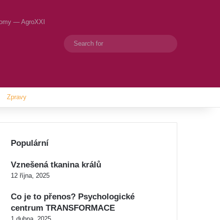
onomy — AgroXXI
Search
Switch skin
for
Zpravy
Populární
Vznešená tkanina králů
12 října, 2025
Co je to přenos? Psychologické
centrum TRANSFORMACE
1 dubna, 2025