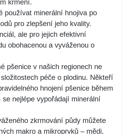
ím krmení.
é používat minerální hnojiva po
odů pro zlepšení jeho kvality.
iál, ale pro jejich efektivní
ůdu obohacenou a vyváženou o
é pšenice v našich regionech ne
složitostech péče o plodinu. Někteří
 pravidelného hnojení pšenice během
 se nejlépe vypořádají minerální
vyváženého zkrmování půdy můžete
bných makro a mikroprvků – mědi,