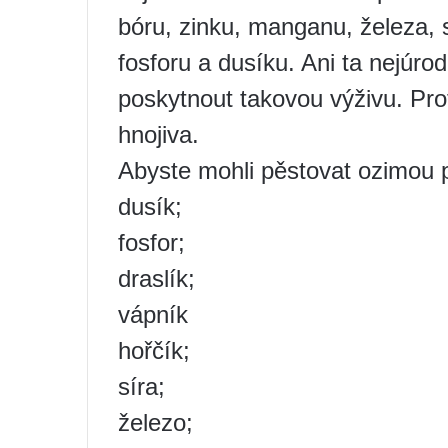
bóru, zinku, manganu, železa, s
fosforu a dusíku. Ani ta nejúr
poskytnout takovou výživu. Pro
hnojiva.
Abyste mohli pěstovat ozimou p
dusík;
fosfor;
draslík;
vápník
hořčík;
síra;
železo;