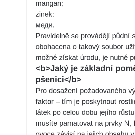
mangan;
zinek;
меди.
Pravidelně se provádějí půdní s
obohacena o takový soubor užit
možné získat úrodu, je nutné pů
<b>Jaký je základní pomě
pšenici</b>
Pro dosažení požadovaného výsle
faktor – tím je poskytnout rost
látek po celou dobu jejího růst
musíte pamatovat na prvky N, P,
ovoce závisí na jejich obsahu v