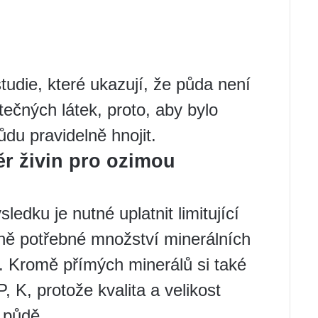
tudie, které ukazují, že půda není
ečných látek, proto, aby bylo
du pravidelně hnojit.
r živin pro ozimou
dku je nutné uplatnit limitující
lině potřebné množství minerálních
u. Kromě přímých minerálů si také
 K, protože kvalita a velikost
 půdě.