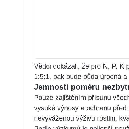
Vědci dokázali, že pro N, P, K 
1:5:1, pak bude půda úrodná a 
Jemnosti poměru nezbyt
Pouze zajištěním přísunu všech
vysoké výnosy a ochranu před
nevyváženou výživu rostlin, kval
Podle výzkumů je nejlepší použí