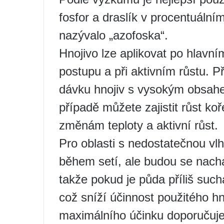
fosfor a draslík v procentuální
nazývalo „azofoska“.
Hnojivo lze aplikovat po hlavn
postupu a při aktivním růstu. P
dávku hnojiv s vysokým obsahe
případě můžete zajistit růst k
změnám teploty a aktivní růst.
Pro oblasti s nedostatečnou vlh
během setí, ale budou se nach
takže pokud je půda příliš such
což sníží účinnost použitého hn
maximálního účinku doporučuje 