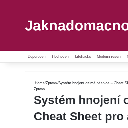
Jaknadomacno
Doporuceni
Hodnoceni
Lifehacks
Moderni reseni
Home
/
Zpravy
/
Systém hnojení ozimé pšenice – Cheat 
Zpravy
Systém hnojení 
Cheat Sheet pr