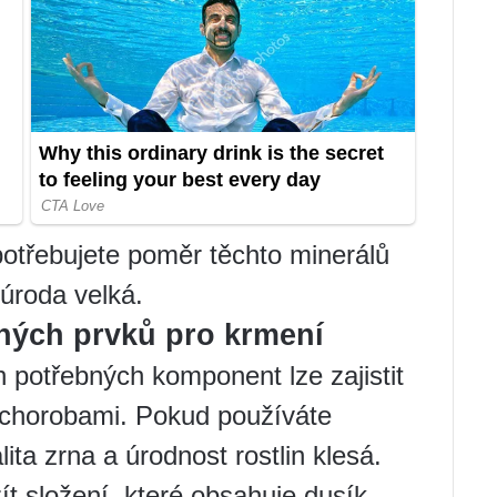
potřebujete poměr těchto minerálů
úroda velká.
ných prvků pro krmení
 potřebných komponent lze zajistit
 chorobami. Pokud používáte
ita zrna a úrodnost rostlin klesá.
t složení, které obsahuje dusík,