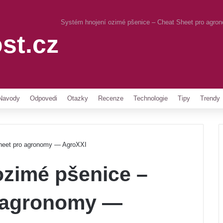
Systém hnojení ozimé pšenice – Cheat Sheet pro agr
st.cz
Pinterest
Navody
Odpovedi
Otazky
Recenze
Technologie
Tipy
Trendy
Sheet pro agronomy — AgroXXI
ozimé pšenice –
o agronomy —