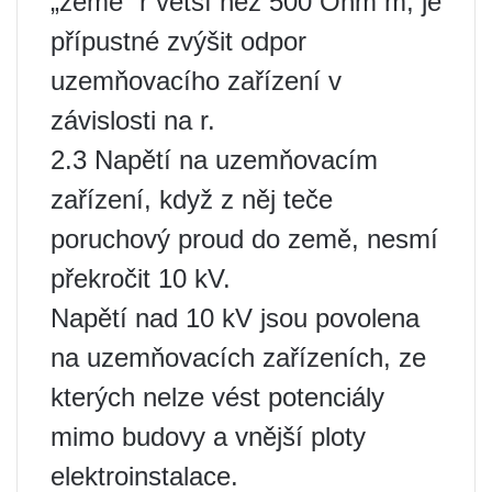
„země“ r větší než 500 Ohm m, je
přípustné zvýšit odpor
uzemňovacího zařízení v
závislosti na r.
2.3 Napětí na uzemňovacím
zařízení, když z něj teče
poruchový proud do země, nesmí
překročit 10 kV.
Napětí nad 10 kV jsou povolena
na uzemňovacích zařízeních, ze
kterých nelze vést potenciály
mimo budovy a vnější ploty
elektroinstalace.