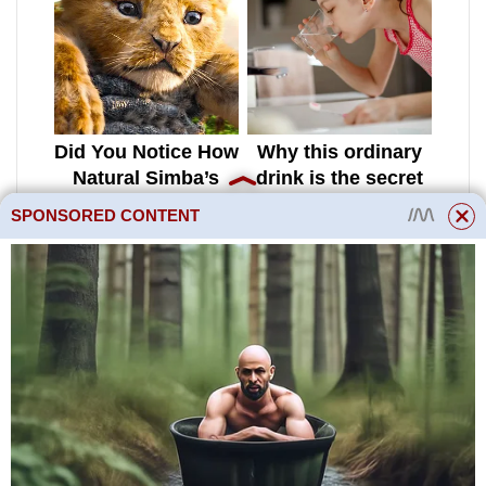
SPONSORED CONTENT
3. Elektrické instalace s napětím
nad 1000 V v síti s izolovaným
neutrálem
3.1 V elektrických instalacích s
napětím nad 1000 V musí být v
síti s izolovaným neutrálem