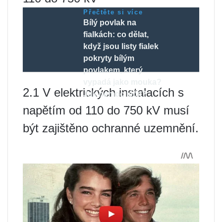
Přečtěte si více
Bílý povlak na
fialkách: co dělat,
když jsou listy fialek
pokryty bílým
povlakem, který
vypadá jako mouka?
2.1 V elektrických instalacích s
Jak nemoc léčit?
napětím od 110 do 750 kV musí
být zajištěno ochranné uzemnění.