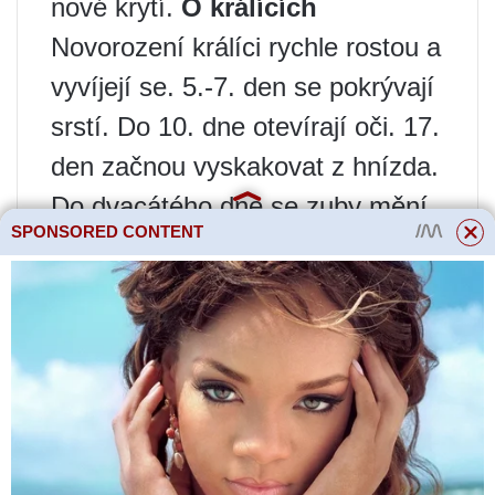
nové krytí.
O králících
Novorození králíci rychle rostou a
vyvíjejí se. 5.-7. den se pokrývají
srstí. Do 10. dne otevírají oči. 17.
den začnou vyskakovat z hnízda.
Do dvacátého dne se zuby mění.
SPONSORED CONTENT
V době odstavu se tedy jedná o
celkem samostatné a silné mladé
jedince. Až do puberty mohou být
králíci chováni ve společné kleci.
Dále by se mělo každé zvíře
posadit. Muži – jeden po druhém.
Samice mohou být chovány v