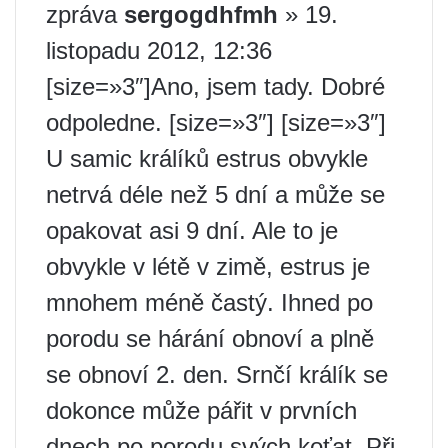
zpráva
sergogdhfmh
» 19.
listopadu 2012, 12:36
[size=»3″]Ano, jsem tady. Dobré
odpoledne. [size=»3″] [size=»3″]
U samic králíků estrus obvykle
netrvá déle než 5 dní a může se
opakovat asi 9 dní. Ale to je
obvykle v létě v zimě, estrus je
mnohem méně častý. Ihned po
porodu se hárání obnoví a plně
se obnoví 2. den. Srnčí králík se
dokonce může pářit v prvních
dnech po porodu svých koťat. Při