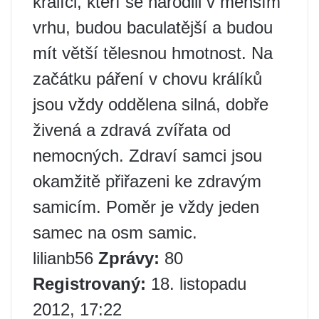
králíci, kteří se narodili v menším
vrhu, budou baculatější a budou
mít větší tělesnou hmotnost. Na
začátku páření v chovu králíků
jsou vždy oddělena silná, dobře
živená a zdravá zvířata od
nemocných. Zdraví samci jsou
okamžitě přiřazeni ke zdravým
samicím. Poměr je vždy jeden
samec na osm samic.
lilianb56
Zprávy:
80
Registrovaný:
18. listopadu
2012, 17:22