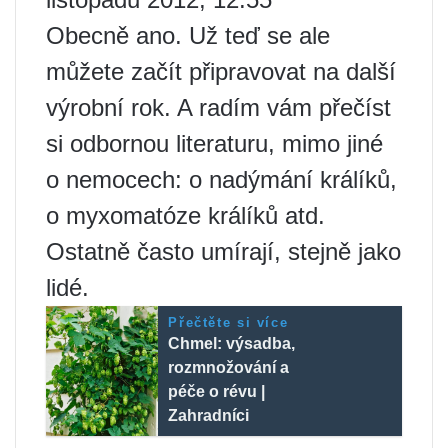
Obecně ano. Už teď se ale
můžete začít připravovat na další
výrobní rok. A radím vám přečíst
si odbornou literaturu, mimo jiné
o nemocech: o nadýmání králíků,
o myxomatóze králíků atd.
Ostatně často umírají, stejně jako
lidé.
Přečtěte si více
Chmel: výsadba,
rozmnožování a
péče o révu |
Zahradníci