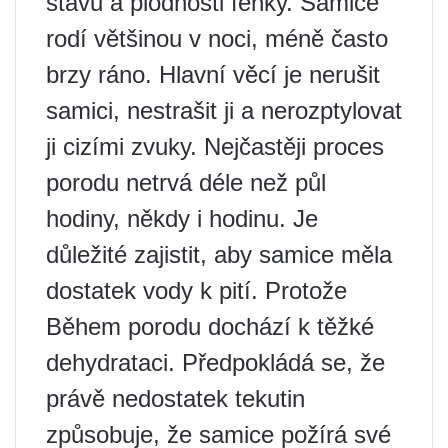
stavu a plodnosti fenky. Samice
rodí většinou v noci, méně často
brzy ráno. Hlavní věcí je nerušit
samici, nestrašit ji a nerozptylovat
ji cizími zvuky. Nejčastěji proces
porodu netrvá déle než půl
hodiny, někdy i hodinu. Je
důležité zajistit, aby samice měla
dostatek vody k pití. Protože
Během porodu dochází k těžké
dehydrataci. Předpokládá se, že
právě nedostatek tekutin
způsobuje, že samice požírá své