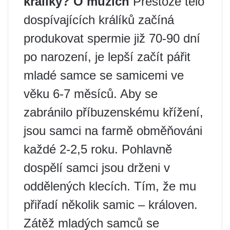
králíky?
O mužích
Přestože tělo
dospívajících králíků začíná
produkovat spermie již 70-90 dní
po narození, je lepší začít pářit
mladé samce se samicemi ve
věku 6-7 měsíců. Aby se
zabránilo příbuzenskému křížení,
jsou samci na farmě obměňováni
každé 2-2,5 roku. Pohlavně
dospělí samci jsou drženi v
oddělených klecích. Tím, že mu
přiřadí několik samic – královen.
Zátěž mladých samců se