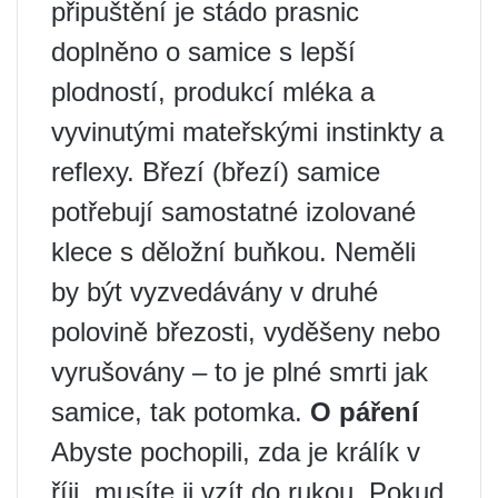
připuštění je stádo prasnic
doplněno o samice s lepší
plodností, produkcí mléka a
vyvinutými mateřskými instinkty a
reflexy. Březí (březí) samice
potřebují samostatné izolované
klece s děložní buňkou. Neměli
by být vyzvedávány v druhé
polovině březosti, vyděšeny nebo
vyrušovány – to je plné smrti jak
samice, tak potomka.
O páření
Abyste pochopili, zda je králík v
říji, musíte ji vzít do rukou. Pokud