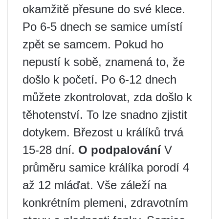
okamžitě přesune do své klece.
Po 6-5 dnech se samice umístí
zpět se samcem. Pokud ho
nepustí k sobě, znamená to, že
došlo k početí. Po 6-12 dnech
můžete zkontrolovat, zda došlo k
těhotenství. To lze snadno zjistit
dotykem. Březost u králíků trvá
15-28 dní.
O podpalování
V
průměru samice králíka porodí 4
až 12 mláďat. Vše záleží na
konkrétním plemeni, zdravotním