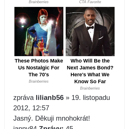
zpráva
lilianb56
» 19. listopadu
2012, 12:57
Jasný. Děkuji mnohokrát!
janny84
Zprávy:
45