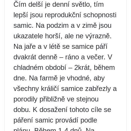
Čím delší je denní světlo, tím
lepší jsou reprodukční schopnosti
samic. Na podzim a v zimě jsou
ukazatele horší, ale ne výrazně.
Na jaře a v létě se samice páří
dvakrát denně – ráno a večer. V
chladném období – 2krát, během
dne. Na farmě je vhodné, aby
všechny králičí samice zabřezly a
porodily přibližně ve stejnou
dobu. K dosažení tohoto cíle se
páření samic provádí podle
plánu. Během 1-4 dnů. Na