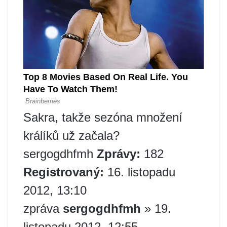
Sakra, takže sezóna množení
králíků už začala?
sergogdhfmh
Zprávy:
182
Registrovaný:
16. listopadu
2012, 13:10
zpráva
sergogdhfmh
» 19.
listopadu 2012, 12:55