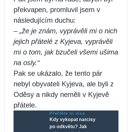
překvapen, promluvil jsem v
následujícím duchu:
– „že je znám, vyprávěli mi o nich
jejich přátelé z Kyjeva, vyprávěli
mi o tom, jak bzučeli všemi ušima
na osly.“
Pak se ukázalo, že tento pár
nebyl obyvateli Kyjeva, ale byli z
Oděsy a nikdy neměli v Kyjevě
přátele.
Přečtěte si více
Kdy vykopat narcisy
po odkvětu? Jak