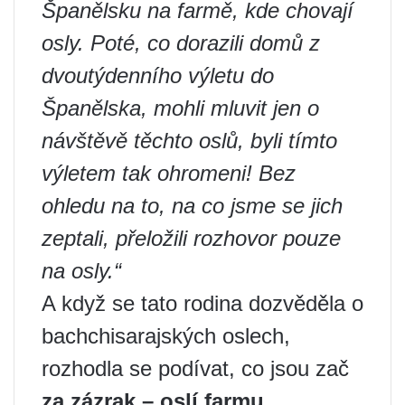
Španělsku na farmě, kde chovají
osly. Poté, co dorazili domů z
dvoutýdenního výletu do
Španělska, mohli mluvit jen o
návštěvě těchto oslů, byli tímto
výletem tak ohromeni! Bez
ohledu na to, na co jsme se jich
zeptali, přeložili rozhovor pouze
na osly.“
A když se tato rodina dozvěděla o
bachchisarajských oslech,
rozhodla se podívat, co jsou zač
za zázrak – oslí farmu