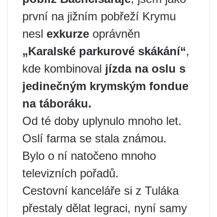
první na jižním pobřeží Krymu
nesl
exkurze
oprávněn
„Karalské parkurové skákání“
,
kde kombinoval
jízda na oslu s
jedinečným krymským fondue
na táboráku.
Od té doby uplynulo mnoho let.
Oslí farma se stala známou.
Bylo o ní natočeno mnoho
televizních pořadů.
Cestovní kanceláře si z Tuláka
přestaly dělat legraci, nyní samy