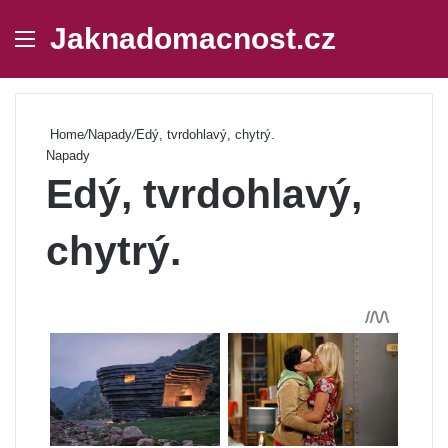
Jaknadomacnost.cz
Menu
Se
Home
/
Napady
/
Edý, tvrdohlavý, chytrý.
Napady
Edý, tvrdohlavý,
chytrý.