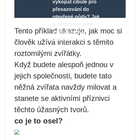
vykopat cibule pro
přesazování do
otevřené půdy? Jak
je skladovat před
Tento příklad ukazuje, jak moc si
výsadbou na
podzim?
člověk užívá interakci s těmito
roztomilými zvířátky.
Když budete alespoň jednou v
jejich společnosti, budete tato
něžná zvířata navždy milovat a
stanete se aktivními příznivci
těchto úžasných tvorů.
co je to osel?