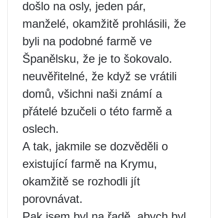
došlo na osly, jeden pár,
manželé, okamžitě prohlásili, že
byli na podobné farmě ve
Španělsku, že je to šokovalo.
neuvěřitelné, že když se vrátili
domů, všichni naši známí a
přátelé bzučeli o této farmě a
oslech.
A tak, jakmile se dozvěděli o
existující farmě na Krymu,
okamžitě se rozhodli jít
porovnávat.
Pak jsem byl na řadě, abych byl