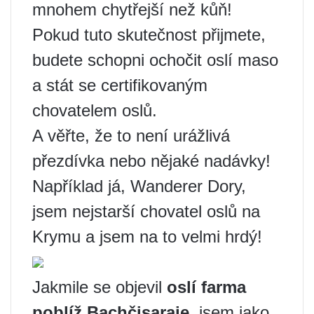
mnohem chytřejší než kůň!
Pokud tuto skutečnost přijmete,
budete schopni ochočit oslí maso
a stát se certifikovaným
chovatelem oslů.
A věřte, že to není urážlivá
přezdívka nebo nějaké nadávky!
Například já, Wanderer Dory,
jsem nejstarší chovatel oslů na
Krymu a jsem na to velmi hrdý!
Jakmile se objevil
oslí farma
poblíž Bachčisaraje
, jsem jako