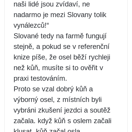
naši lidé jsou zvídaví, ne
nadarmo je mezi Slovany tolik
vynálezců!“
Slované tedy na farmě fungují
stejně, a pokud se v referenční
knize píše, že osel běží rychleji
než kůň, musíte si to ověřit v
praxi testováním.
Proto se vzal dobrý kůň a
výborný osel, z místních byli
vybráni zkušení jezdci a soutěž
začala. když kůň s oslem začali
klusat, kůň začal osla