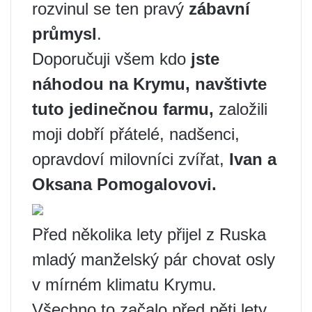
rozvinul se ten pravý
zábavní
průmysl
.
Doporučuji všem kdo
jste
náhodou na Krymu, navštivte
tuto jedinečnou farmu,
založili
moji dobří přátelé, nadšenci,
opravdoví milovníci zvířat,
Ivan a
Oksana Pomogalovovi.
Před několika lety přijel z Ruska
mladý manželský pár chovat osly
v mírném klimatu Krymu.
Všechno to začalo před pěti lety