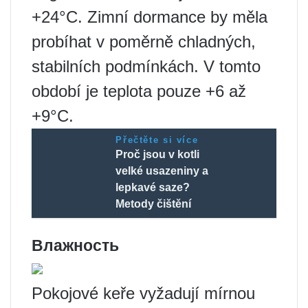
+24°C. Zimní dormance by měla
probíhat v poměrně chladných,
stabilních podmínkách. V tomto
období je teplota pouze +6 až
+9°C.
Přečtěte si více
Proč jsou v kotli
velké usazeniny a
lepkavé saze?
Metody čištění
Влажность
Pokojové keře vyžadují mírnou