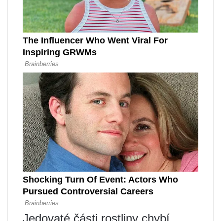
Jedovaté části rostliny chybí.