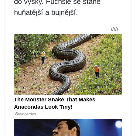
do výšky. Fuchsie se stane
huňatější a bujnější.