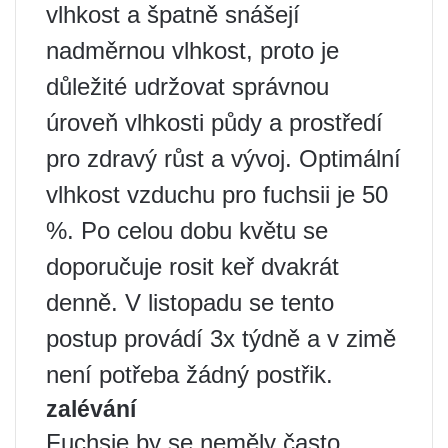
vlhkost a špatně snášejí
nadměrnou vlhkost, proto je
důležité udržovat správnou
úroveň vlhkosti půdy a prostředí
pro zdravý růst a vývoj. Optimální
vlhkost vzduchu pro fuchsii je 50
%. Po celou dobu květu se
doporučuje rosit keř dvakrát
denně. V listopadu se tento
postup provádí 3x týdně a v zimě
není potřeba žádný postřik.
zalévání
Fuchsie by se neměly často