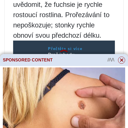
uvědomit, že fuchsie je rychle
rostoucí rostlina. Prořezávání to
nepoškozuje; stonky rychle
obnoví svou předchozí délku.
Přečtěte si více
Proč jahody
SPONSORED CONTENT
nekvetou | Jaro-
podzim
Hnojivo
Velmi důležitý bod v procesu
pěstování vnitřních fuchsií. Od
jara do pozdního podzimu je