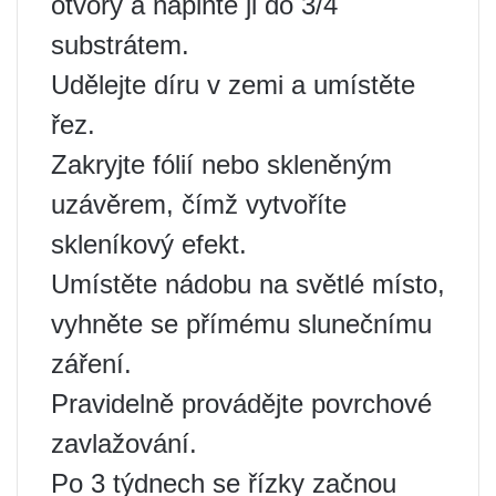
otvory a naplňte ji do 3/4
substrátem.
Udělejte díru v zemi a umístěte
řez.
Zakryjte fólií nebo skleněným
uzávěrem, čímž vytvoříte
skleníkový efekt.
Umístěte nádobu na světlé místo,
vyhněte se přímému slunečnímu
záření.
Pravidelně provádějte povrchové
zavlažování.
Po 3 týdnech se řízky začnou