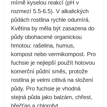
mírně kyselou reakcí (pH v
rozmezí 5.5-6.5). V alkalických
půdách rostlina rychle odumírá.
Květina by měla být zasazena do
půdy obohacené organickou
hmotou: rašelina, humus,
kompost nebo vermikompost. Pro
fuchsie je nejlepší použít hotovou
komerční půdní směs, protože
rostlina je velmi citlivá na složení
půdy. Pro fuchsie je vhodná
stejná půda jako balzám, chřest,
břečťan a chlorofyt.