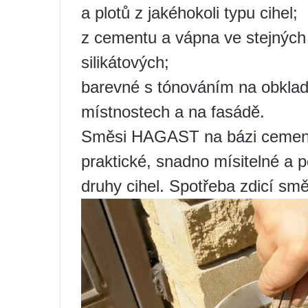
a plotů z jakéhokoli typu cihel;
z cementu a vápna ve stejných 
silikátových;
barevné s tónováním na obklady
místnostech a na fasádě.
Směsi HAGAST na bázi cementu 
praktické, snadno mísitelné a 
druhy cihel. Spotřeba zdicí směs