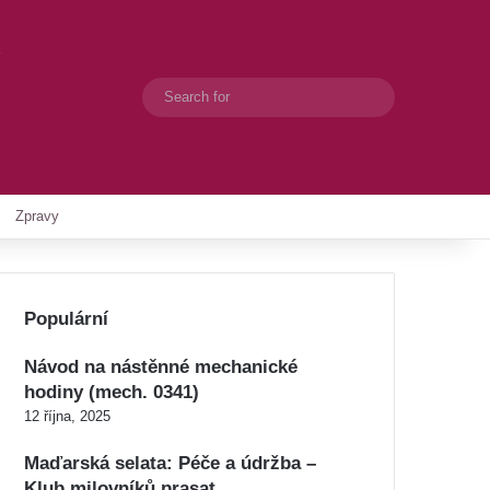
Search
Switch skin
for
Zpravy
Populární
Návod na nástěnné mechanické
hodiny (mech. 0341)
12 října, 2025
Maďarská selata: Péče a údržba –
Klub milovníků prasat