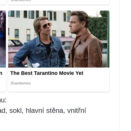
hu:
d, sokl, hlavní stěna, vnitřní