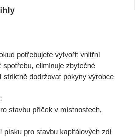
ihly
kud potřebujete vytvořit vnitřní
t spotřebu, eliminuje zbytečné
í striktně dodržovat pokyny výrobce
:
o stavbu příček v místnostech,
tí písku pro stavbu kapitálových zdí