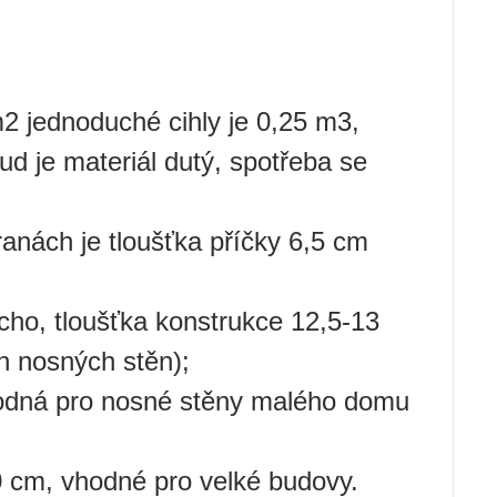
2 jednoduché cihly je 0,25 m3,
kud je materiál dutý, spotřeba se
tranách je tloušťka příčky 6,5 cm
ocho, tloušťka konstrukce 12,5-13
h nosných stěn);
vhodná pro nosné stěny malého domu
40 cm, vhodné pro velké budovy.