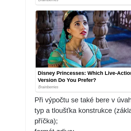
Při výpočtu se také bere v úva
typ a tloušťka konstrukce (zákla
příčka);