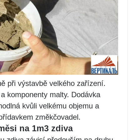
ě při výstavbě velkého zařízení.
 a komponenty malty. Dodávka
hodlná kvůli velkému objemu a
s přídavkem změkčovadel.
měsi na 1m3 zdiva
u zdiva závisí především na druhu