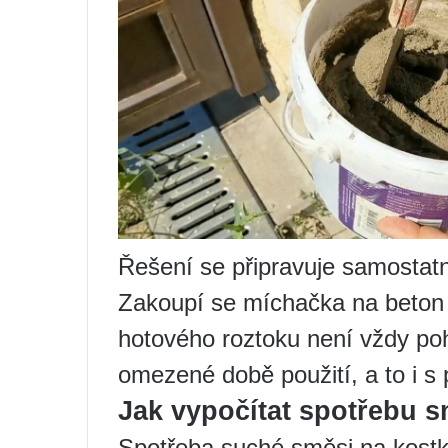
Řešení se připravuje samostatn
Zakoupí se míchačka na beton
hotového roztoku není vždy po
omezené době použití, a to i 
Jak vypočítat spotřebu s
Spotřeba suché směsi na kostk