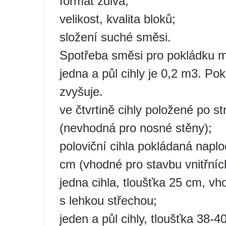
formát zdiva;
velikost, kvalita bloků;
složení suché směsi.
Spotřeba směsi pro pokládku m
jedna a půl cihly je 0,2 m3. Po
zvyšuje.
ve čtvrtině cihly položené po s
(nevhodná pro nosné stěny);
poloviční cihla pokládaná napl
cm (vhodné pro stavbu vnitřníc
jedna cihla, tloušťka 25 cm, 
s lehkou střechou;
jeden a půl cihly, tloušťka 38-