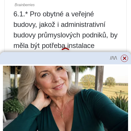
6.1.* Pro obytné a veřejné
budovy, jakož i administrativní
budovy průmyslových podniků, by
měla být potřeba instalace
vnitřního systému zásobování
požární vodou, jakož i minimální
spotřeba vody pro hašení,
stanovena podle tabulky. 1* a pro
průmyslové a skladové budovy –
dle tabulky. 2.
Spotřebu vody na hašení v
závislosti na výšce kompaktní