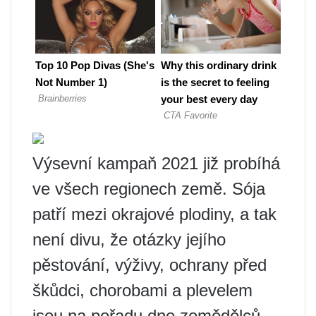
Výsevní kampaň 2021 již probíhá
ve všech regionech země. Sója
patří mezi okrajové plodiny, a tak
není divu, že otázky jejího
pěstování, výživy, ochrany před
škůdci, chorobami a plevelem
jsou na pořadu dne zemědělců