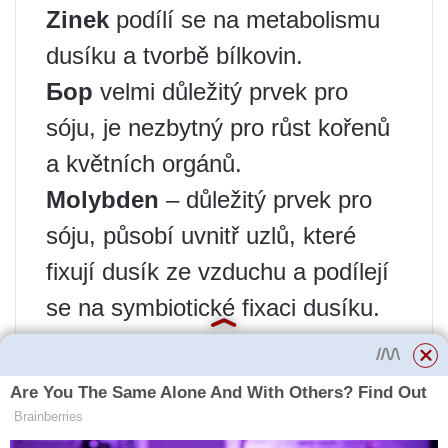
Zinek
podílí se na metabolismu
dusíku a tvorbě bílkovin.
Бор
velmi důležitý prvek pro
sóju, je nezbytný pro růst kořenů
a květních orgánů.
Molybden
– důležitý prvek pro
sóju, působí uvnitř uzlů, které
fixují dusík ze vzduchu a podílejí
se na symbiotické fixaci dusíku.
Molybden je také nezbytný pro
výživu rostlin dusíkem.
Hořčík
nezbytný pro fotosyntézu,