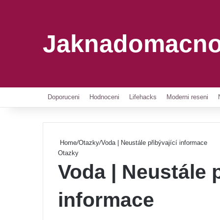
Jaknadomacno
Doporuceni
Hodnoceni
Lifehacks
Moderni reseni
Home
/
Otazky
/
Voda | Neustále přibývající informace
Otazky
Voda | Neustále p
informace