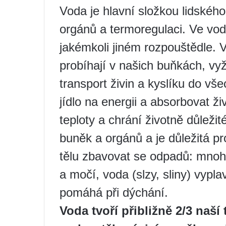
Voda je hlavní složkou lidského 
orgánů a termoregulaci. Ve vod
jakémkoli jiném rozpouštědle. 
probíhají v našich buňkách, vy
transport živin a kyslíku do v
jídlo na energii a absorbovat ži
teploty a chrání životně důleži
buněk a orgánů a je důležitá 
tělu zbavovat se odpadů: mnoh
a močí, voda (slzy, sliny) vypla
pomáhá při dýchání.
Voda tvoří přibližně 2/3 naší