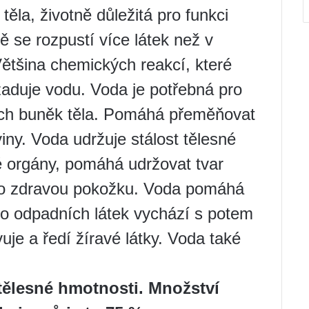
těla, životně důležitá pro funkci
ě se rozpustí více látek než v
Většina chemických reakcí, které
žaduje vodu. Voda je potřebná pro
šech buněk těla. Pomáhá přeměňovat
viny. Voda udržuje stálost tělesné
té orgány, pomáhá udržovat tvar
pro zdravou pokožku. Voda pomáhá
o odpadních látek vychází s potem
vuje a ředí žíravé látky. Voda také
 tělesné hmotnosti. Množství