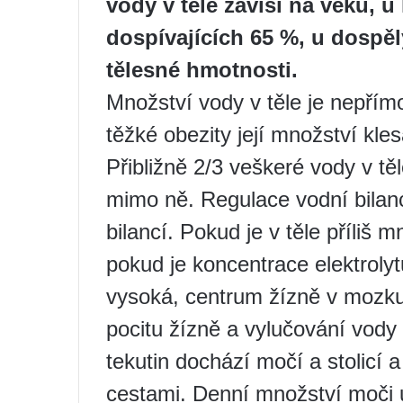
vody v těle závisí na věku, u
dospívajících 65 %, u dospěl
tělesné hmotnosti.
Množství vody v těle je nepří
těžké obezity její množství kle
Přibližně 2/3 veškeré vody v tě
mimo ně. Regulace vodní bilanc
bilancí. Pokud je v těle příliš 
pokud je koncentrace elektrolytů
vysoká, centrum žízně v mozku 
pocitu žízně a vylučování vody 
tekutin dochází močí a stolicí 
cestami. Denní množství moči 