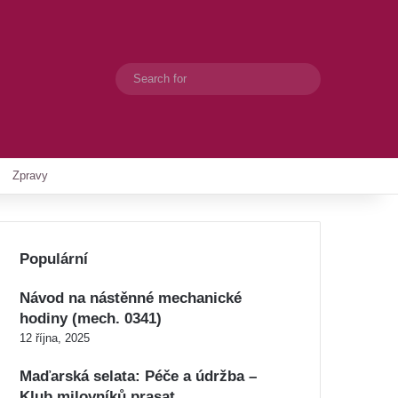
Search
Switch skin
for
Zpravy
Populární
Návod na nástěnné mechanické
hodiny (mech. 0341)
12 října, 2025
Maďarská selata: Péče a údržba –
Klub milovníků prasat