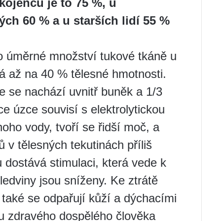
 kojenců je to 75 %, u
ých 60 % a u starších lidí 55 %
mo úměrné množství tukové tkáně u
sá až na 40 % tělesné hmotnosti.
le se nachází uvnitř buněk a 1/3
e úzce souvisí s elektrolytickou
mnoho vody, tvoří se řidší moč, a
 v tělesných tekutinách příliš
dostává stimulaci, která vede k
ledviny jsou sníženy. Ke ztrátě
a také se odpařují kůží a dýchacími
u zdravého dospělého člověka