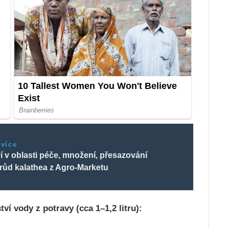
 více
 v oblasti péče, množení, přesazování
růd kalathea z Agro-Marketu
ví vody z potravy (cca 1–1,2 litru):