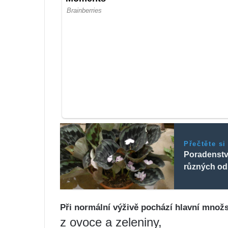
Přečtěte si
Poradenství
různých od
Při normální výživě pochází hlavní množst
z ovoce a zeleniny,