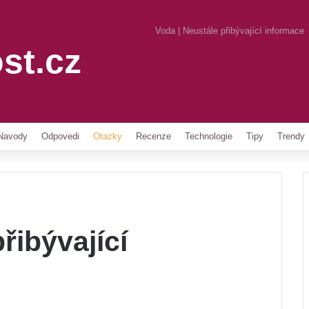
Voda | Neustále přibývající informace
st.cz
Pinterest
Navody
Odpovedi
Otazky
Recenze
Technologie
Tipy
Trendy
řibývající