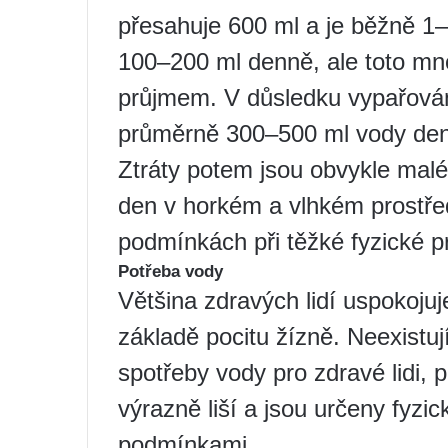
přesahuje 600 ml a je běžně 1–2,
100–200 ml denně, ale toto mn
průjmem. V důsledku vypařován
průměrně 300–500 ml vody den
Ztráty potem jsou obvykle malé, 
den v horkém a vlhkém prostře
podmínkách při těžké fyzické pr
Potřeba vody
Většina zdravých lidí uspokoju
základě pocitu žízně. Neexistu
spotřeby vody pro zdravé lidi,
výrazně liší a jsou určeny fyzic
podmínkami.