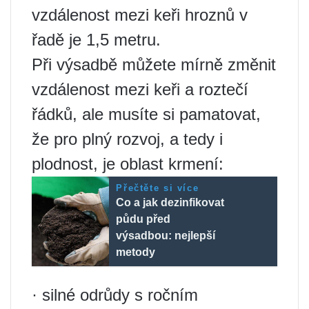
vzdálenost mezi keři hroznů v
řadě je 1,5 metru.
Při výsadbě můžete mírně změnit
vzdálenost mezi keři a roztečí
řádků, ale musíte si pamatovat,
že pro plný rozvoj, a tedy i
plodnost, je oblast krmení:
Přečtěte si více
Co a jak dezinfikovat
půdu před
výsadbou: nejlepší
metody
· silné odrůdy s ročním