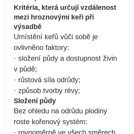
Kritéria, která určují vzdálenost
mezi hroznovými keři při
výsadbě
Umístění keřů vůči sobě je
ovlivněno faktory:
· složení půdy a dostupnost živin
v půdě;
· růstová síla odrůdy;
· způsob tvorby révy;
Složení půdy
Bez ohledu na odrůdu plodiny
roste kořenový systém:
· rovnoměrně ve všech směrech