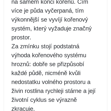
na samém konci kořenů. Čím
více je půda vyčerpaná, tím
výkonnější se vyvíjí kořenový
systém, který vyžaduje značný
prostor.
Za zmínku stojí podstatná
výhoda kořenového systému
hroznů: dobře se přizpůsobí
každé půdě, nicméně kvůli
nedostatku volného prostoru a
živin rostlina rychleji stárne a její
životní cyklus se výrazně
zkracuje.