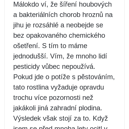
Málokdo ví, že šíření houbových
a bakteriálních chorob hroznů na
jihu je rozsáhlé a neobejde se
bez opakovaného chemického
ošetření. S tím to máme
jednodušší. Vím, že mnoho lidí
pesticidy vůbec nepoužívá.
Pokud jde o potíže s pěstováním,
tato rostlina vyžaduje opravdu
trochu více pozornosti než
jakákoli jiná zahradní plodina.
Výsledek však stojí za to. Když
jsem se před mnoha lety ocitl v