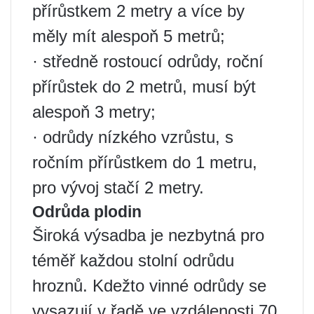
přírůstkem 2 metry a více by
měly mít alespoň 5 metrů;
· středně rostoucí odrůdy, roční
přírůstek do 2 metrů, musí být
alespoň 3 metry;
· odrůdy nízkého vzrůstu, s
ročním přírůstkem do 1 metru,
pro vývoj stačí 2 metry.
Odrůda plodin
Široká výsadba je nezbytná pro
téměř každou stolní odrůdu
hroznů. Kdežto vinné odrůdy se
vysazují v řadě ve vzdálenosti 70