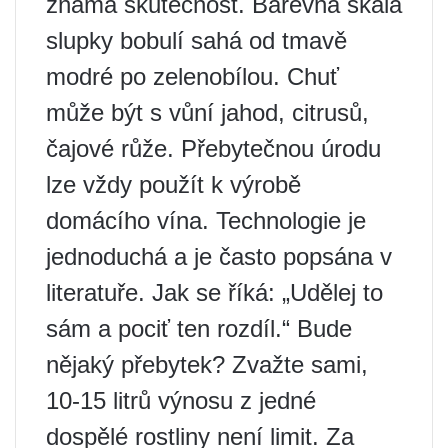
známá skutečnost. Barevná škála
slupky bobulí sahá od tmavě
modré po zelenobílou. Chuť
může být s vůní jahod, citrusů,
čajové růže. Přebytečnou úrodu
lze vždy použít k výrobě
domácího vína. Technologie je
jednoduchá a je často popsána v
literatuře. Jak se říká: „Udělej to
sám a pociť ten rozdíl.“ Bude
nějaký přebytek? Zvažte sami,
10-15 litrů výnosu z jedné
dospělé rostliny není limit. Za