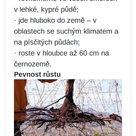
v lehké, kypré půdě;
· jde hluboko do země – v
oblastech se suchým klimatem a
na písčitých půdách;
· roste v hloubce až 60 cm na
černozemě.
Pevnost růstu