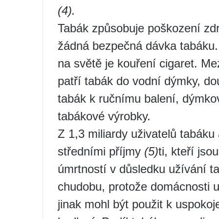
(4).
Tabák způsobuje poškození zdra
žádná bezpečná dávka tabáku. 
na světě je kouření cigaret. M
patří tabák do vodní dýmky, dou
tabák k ručnímu balení, dýmkov
tabákové výrobky.
Z 1,3 miliardy uživatelů tabáku
středními příjmy
(5)
ti, kteří js
úmrtností v důsledku užívání t
chudobu, protože domácnosti ut
jinak mohl být použit k uspokoje