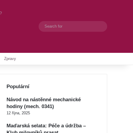
u?
Search
Switch skin
for
Zpravy
Populární
Návod na nástěnné mechanické
hodiny (mech. 0341)
12 října, 2025
Maďarská selata: Péče a údržba –
Klub milovníků prasat