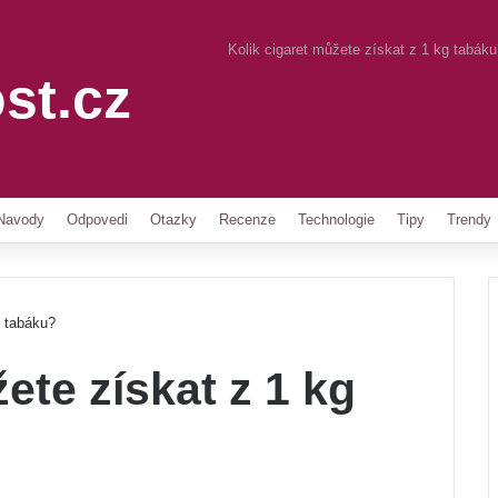
Kolik cigaret můžete získat z 1 kg tabák
st.cz
Pinterest
Navody
Odpovedi
Otazky
Recenze
Technologie
Tipy
Trendy
g tabáku?
ete získat z 1 kg