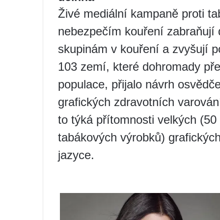
Živé mediální kampaně proti t
nebezpečím kouření zabraňují 
skupinám v kouření a zvyšují poč
103 zemí, které dohromady před
populace, přijalo návrh osvěd
grafických zdravotních varován
to týká přítomnosti velkých (50
tabákových výrobků) grafickýc
jazyce.