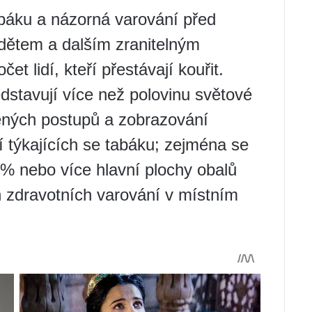
abáku a názorná varování před
dětem a dalším zranitelným
et lidí, kteří přestávají kouřit.
stavují více než polovinu světové
čených postupů a zobrazování
í týkajících se tabáku; zejména se
 % nebo více hlavní plochy obalů
h zdravotních varování v místním