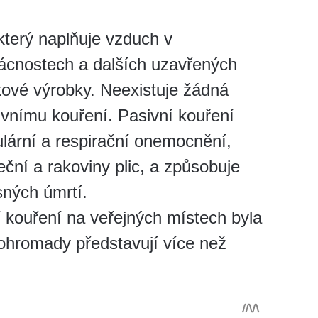
který naplňuje vzduch v
mácnostech a dalších uzavřených
ákové výrobky. Neexistuje žádná
vnímu kouření. Pasivní kouření
lární a respirační onemocnění,
ční a rakoviny plic, a způsobuje
sných úmrtí.
í kouření na veřejných místech byla
ohromady představují více než