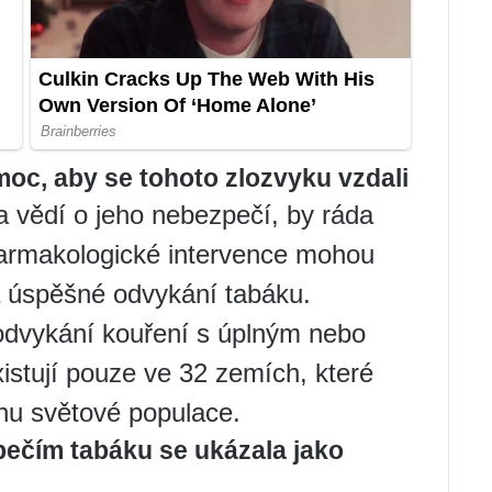
moc, aby se tohoto zlozvyku vzdali
k a vědí o jeho nebezpečí, by ráda
 farmakologické intervence mohou
a úspěšné odvykání tabáku.
odvykání kouření s úplným nebo
stují pouze ve 32 zemích, které
inu světové populace.
pečím tabáku se ukázala jako