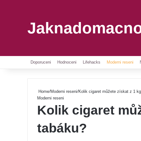
Jaknadomacno
Doporuceni
Hodnoceni
Lifehacks
Moderni reseni
Home
/
Moderni reseni
/
Kolik cigaret můžete získat z 1 k
Moderni reseni
Kolik cigaret můž
tabáku?