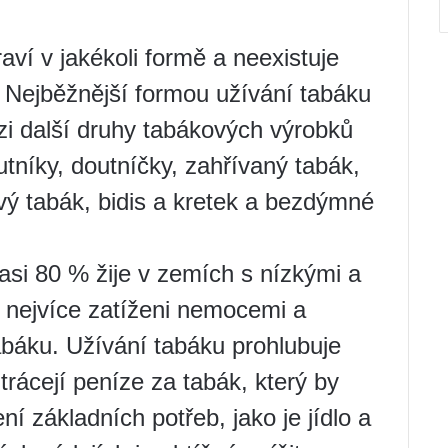
ví v jakékoli formě a neexistuje
Nejběžnější formou užívání tabáku
ezi další druhy tabákových výrobků
tníky, doutníčky, zahřívaný tabák,
ý tabák, bidis a kretek a bezdýmné
 asi 80 % žije v zemích s nízkými a
ou nejvíce zatíženi nemocemi a
abáku. Užívání tabáku prohlubuje
rácejí peníze za tabák, který by
ní základních potřeb, jako je jídlo a