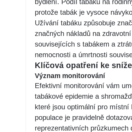
bydlení. Podíl tabáku na rodinný
protože tabák je vysoce návyko
Užívání tabáku způsobuje zna
značných nákladů na zdravotní
souvisejících s tabákem a ztrát
nemocnosti a úmrtnosti souvise
Klíčová opatření ke sníž
Význam monitorování
Efektivní monitorování vám umo
tabákové epidemie a shromažďov
které jsou optimální pro místní
populace je pravidelně dotazov
reprezentativních průzkumech d