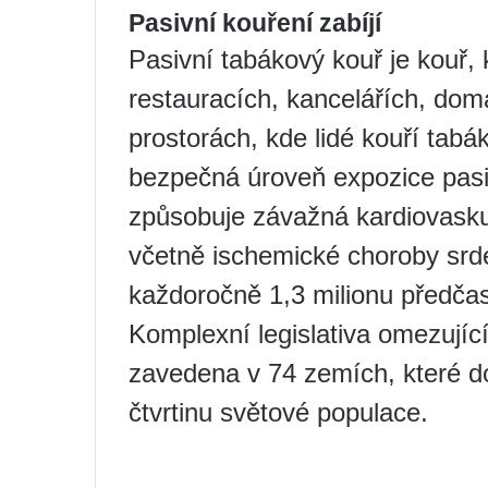
Pasivní kouření zabíjí
Pasivní tabákový kouř je kouř, 
restauracích, kancelářích, do
prostorách, kde lidé kouří tab
bezpečná úroveň expozice pasi
způsobuje závažná kardiovasku
včetně ischemické choroby srde
každoročně 1,3 milionu předča
Komplexní legislativa omezujíc
zavedena v 74 zemích, které d
čtvrtinu světové populace.