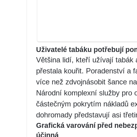
Uživatelé tabáku potřebují po
Většina lidí, kteří užívají tabá
přestala kouřit. Poradenství a
více než zdvojnásobit šance n
Národní komplexní služby pro 
částečným pokrytím nákladů exi
dohromady představují asi třet
Grafická varování před nebez
účinná