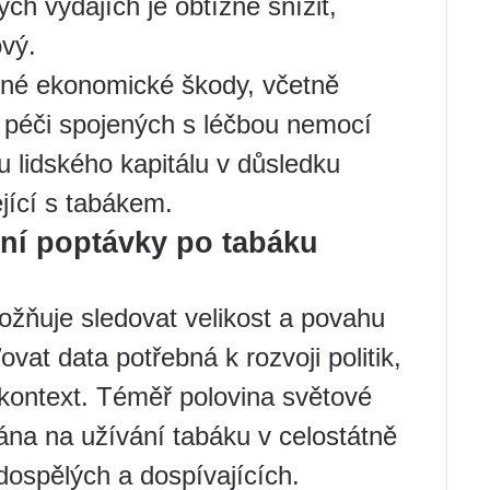
ch výdajích je obtížné snížit,
vý.
čné ekonomické škody, včetně
 péči spojených s léčbou nemocí
u lidského kapitálu v důsledku
jící s tabákem.
ení poptávky po tabáku
žňuje sledovat velikost a povahu
at data potřebná k rozvoji politik,
 kontext. Téměř polovina světové
ána na užívání tabáku v celostátně
ospělých a dospívajících.