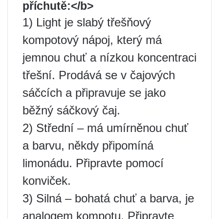
příchutě:</b>
1) Light je slabý třešňový
kompotový nápoj, který má
jemnou chuť a nízkou koncentraci
třešní. Prodává se v čajových
sáčcích a připravuje se jako
běžný sáčkový čaj.
2) Střední – má umírněnou chuť
a barvu, někdy připomíná
limonádu. Připravte pomocí
konviček.
3) Silná – bohatá chuť a barva, je
analogem kompotu. Připravte