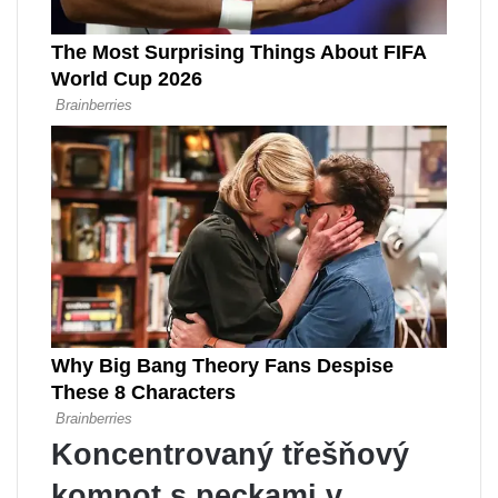
Koncentrovaný třešňový
kompot s peckami v