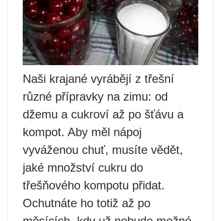
Naši krajané vyrábějí z třešní
různé přípravky na zimu: od
džemu a cukroví až po šťávu a
kompot. Aby měl nápoj
vyváženou chuť, musíte vědět,
jaké množství cukru do
třešňového kompotu přidat.
Ochutnáte ho totiž až po
měsících, kdy už nebude možné