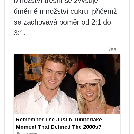
Množství třešní se zvyšuje
úměrně množství cukru, přičemž
se zachovává poměr od 2:1 do
3:1.