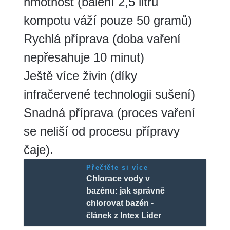
hmotnost (balení 2,5 litru
kompotu váží pouze 50 gramů)
Rychlá příprava (doba vaření
nepřesahuje 10 minut)
Ještě více živin (díky
infračervené technologii sušení)
Snadná příprava (proces vaření
se neliší od procesu přípravy
čaje).
Přečtěte si více
Chlorace vody v
bazénu: jak správně
chlorovat bazén -
článek z Intex Lider