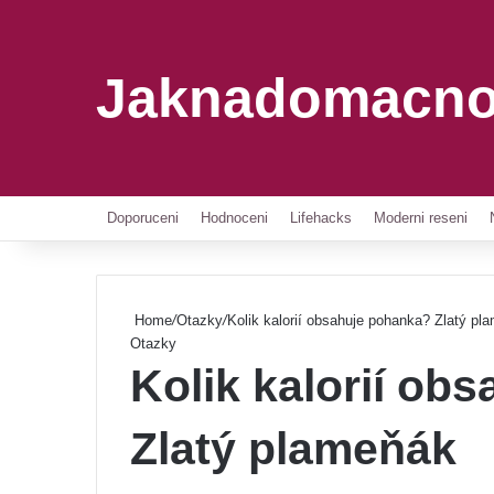
Jaknadomacno
Doporuceni
Hodnoceni
Lifehacks
Moderni reseni
Home
/
Otazky
/
Kolik kalorií obsahuje pohanka? Zlatý pl
Otazky
Kolik kalorií ob
Zlatý plameňák