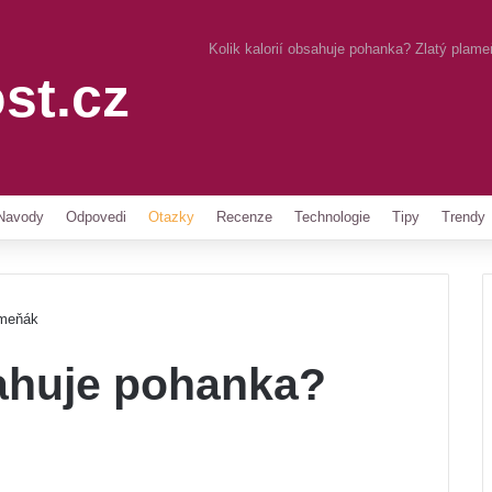
Kolik kalorií obsahuje pohanka? Zlatý plam
st.cz
Pinterest
Navody
Odpovedi
Otazky
Recenze
Technologie
Tipy
Trendy
ameňák
sahuje pohanka?