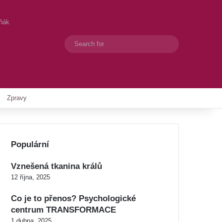
eňák
Search
Switch skin
for
Zpravy
Populární
Vznešená tkanina králů
12 října, 2025
Co je to přenos? Psychologické
centrum TRANSFORMACE
1 dubna, 2025