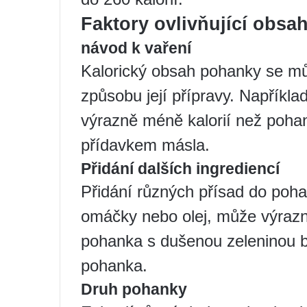
Faktory ovlivňující obsah
návod k vaření
Kalorický obsah pohanky se může
způsobu její přípravy. Napříkl
výrazně méně kalorií než poha
přídavkem másla.
Přidání dalších ingrediencí
Přidání různých přísad do poha
omáčky nebo olej, může výrazně 
pohanka s dušenou zeleninou bu
pohanka.
Druh pohanky