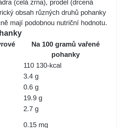
ádra (celá zrna), prodel (drcená
orický obsah různých druhů pohanky
ecně mají podobnou nutriční hodnotu.
ohanky
yrové
Na 100 gramů vařené
pohanky
110 130-kcal
3.4 g
0.6 g
19.9 g
2.7 g
0.15 mg