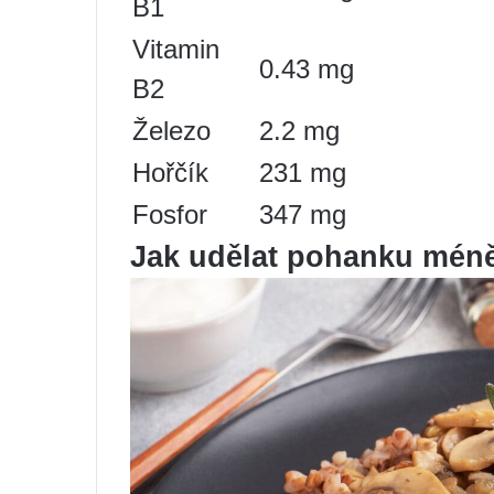
B1
Vitamin
0.43 mg
B2
Železo
2.2 mg
Hořčík
231 mg
Fosfor
347 mg
Jak udělat pohanku méně