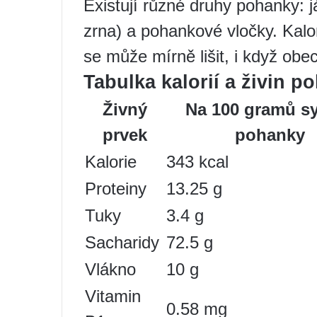
Existují různé druhy pohanky: j
zrna) a pohankové vločky. Kal
se může mírně lišit, i když ob
Tabulka kalorií a živin p
Živný
Na 100 gramů s
prvek
pohanky
Kalorie
343 kcal
Proteiny
13.25 g
Tuky
3.4 g
Sacharidy
72.5 g
Vlákno
10 g
Vitamin
0.58 mg