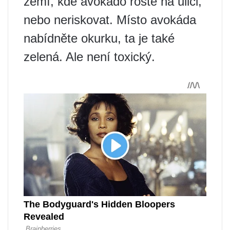
zemí, kde avokádo roste na ulici,
nebo neriskovat. Místo avokáda
nabídněte okurku, ta je také
zelená. Ale není toxický.