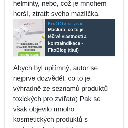
helminty, nebo, což je mnohem
horší, ztratit svého mazlíčka.
Přečtěte si více
Maclura: co to je,
léčivé vlastnosti a
kontraindikace -
FitoBlog (titul)
Abych byl upřímný, autor se
nejprve dozvěděl, co to je,
výhradně ze seznamů produktů
toxických pro zvířata) Pak se
však objevilo mnoho
kosmetických produktů s