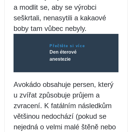
a modlit se, aby se výrobci
seškrtali, nenasytili a kakaové
boby tam vůbec nebyly.
Přečtěte si více
Den éterové
anestezie
Avokádo obsahuje persen, který
u zvířat způsobuje průjem a
zvracení. K fatálním následkům
většinou nedochází (pokud se
nejedná o velmi malé štěně nebo