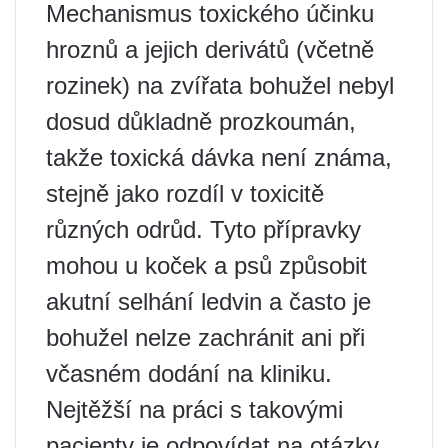
Mechanismus toxického účinku
hroznů a jejich derivátů (včetně
rozinek) na zvířata bohužel nebyl
dosud důkladně prozkoumán,
takže toxická dávka není známa,
stejně jako rozdíl v toxicitě
různých odrůd. Tyto přípravky
mohou u koček a psů způsobit
akutní selhání ledvin a často je
bohužel nelze zachránit ani při
včasném dodání na kliniku.
Nejtěžší na práci s takovými
pacienty je odpovídat na otázky