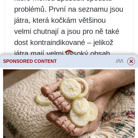
problémů. První na seznamu jsou
játra, která kočkám většinou
velmi chutnají a jsou pro ně také
dost kontraindikované – jelikož
játra mají velmi vysoký obsah
SPONSORED CONTENT
vitamínu A a pro kočku je horní
hranice normy asi 1 gram jater na
1 kilogram kočky. Vzhledem k
tomu, že málokdy někdo dá více
než 3-5 gramů, vede to k
hypervitaminóze A, která se u
koček projevuje velmi nepříjemně