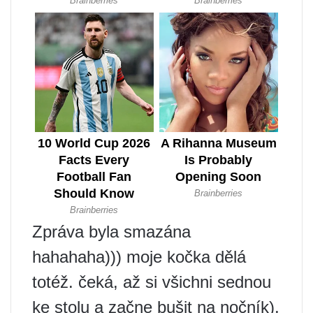
Zpráva byla smazána
hahahaha))) moje kočka dělá
totéž. čeká, až si všichni sednou
ke stolu a začne bušit na nočník),