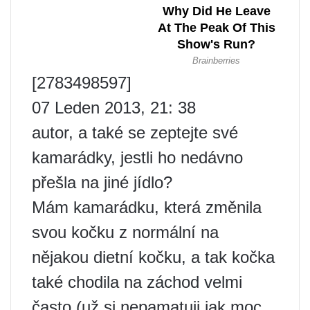
[2783498597]
07 Leden 2013, 21: 38
autor, a také se zeptejte své
kamarádky, jestli ho nedávno
přešla na jiné jídlo?
Mám kamarádku, která změnila
svou kočku z normální na
nějakou dietní kočku, a tak kočka
také chodila na záchod velmi
často (už si nepamatuji jak moc,