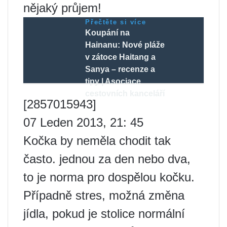
nějaký průjem!
Přečtěte si více
Koupání na
Hainanu: Nové pláže
v zátoce Haitang a
Sanya – recenze a
tipy | Asociace
cestovních kanceláří
[2857015943]
07 Leden 2013, 21: 45
Kočka by neměla chodit tak
často. jednou za den nebo dva,
to je norma pro dospělou kočku.
Případně stres, možná změna
jídla, pokud je stolice normální