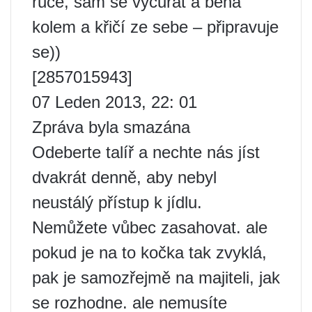
ruce, sám se vyčůrat a běhá
kolem a křičí ze sebe – připravuje
se))
[2857015943]
07 Leden 2013, 22: 01
Zpráva byla smazána
Odeberte talíř a nechte nás jíst
dvakrát denně, aby nebyl
neustálý přístup k jídlu.
Nemůžete vůbec zasahovat. ale
pokud je na to kočka tak zvyklá,
pak je samozřejmě na majiteli, jak
se rozhodne. ale nemusíte