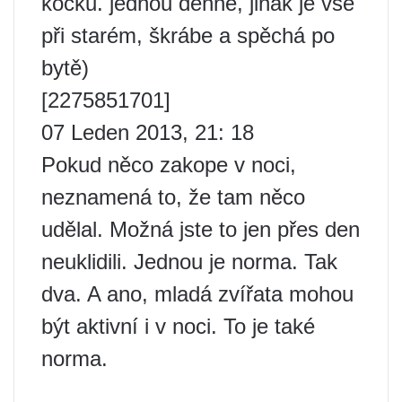
kočku. jednou denně, jinak je vše
při starém, škrábe a spěchá po
bytě)
[2275851701]
07 Leden 2013, 21: 18
Pokud něco zakope v noci,
neznamená to, že tam něco
udělal. Možná jste to jen přes den
neuklidili. Jednou je norma. Tak
dva. A ano, mladá zvířata mohou
být aktivní i v noci. To je také
norma.